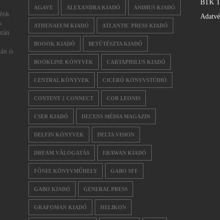
BTK T
AGAVE
ALEXANDRA KIADÓ
ANIMUS KIADÓ
nénk
Adatv
s
ATHENAEUM KIADÓ
ATLANTIC PRESS KIADÓ
után
BOOOK KIADÓ
BETŰTÉSZTA KIADÓ
án is
BOOKLINE KÖNYVEK
CARTAPHILUS KIADÓ
CENTRAL KÖNYVEK
CICERÓ KÖNYVSTÚDIÓ
CONTENT 2 CONNECT
COR LEONIS
CSER KIADÓ
DECENS MÉDIA MAGAZIN
DELFIN KÖNYVEK
DELTA VISION
DREAM VÁLOGATÁS
ERAWAN KIADÓ
FŐNIX KÖNYVMŰHELY
GABO SFF
GABO KIADÓ
GENERAL PRESS
GRAFOMAN KIADÓ
HELIKON