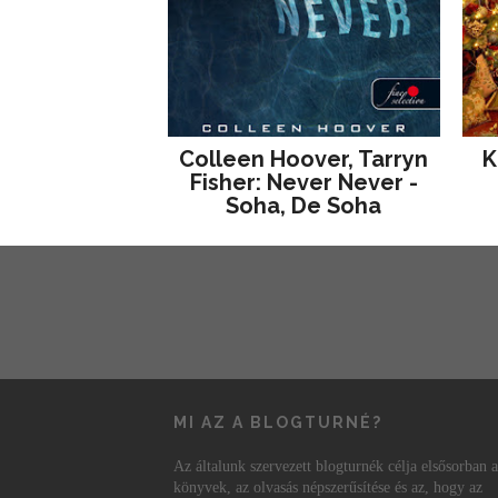
Colleen Hoover, Tarryn
K
Fisher: Never Never -
Soha, De Soha
MI AZ A BLOGTURNÉ?
Az általunk szervezett blogturnék célja elsősorban a
könyvek, az olvasás népszerűsítése és az, hogy az