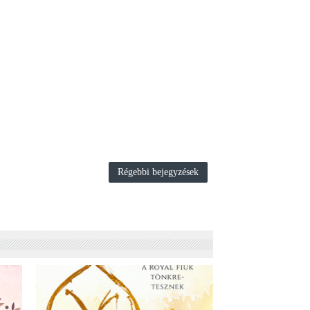
Régebbi bejegyzések