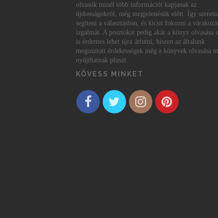
olvasók minél több információt kapjanak az
újdonságokról, még megjelenésük előtt. Így szeret
segíteni a választásban, és kicsit fokozni a várakozá
izgalmát. A posztokat pedig akár a könyv olvasása 
is érdemes lehet újra átfutni, hiszen az általunk
megosztott érdekességek még a könyvek olvasása ut
nyújthatnak pluszt.
KÖVESS MINKET