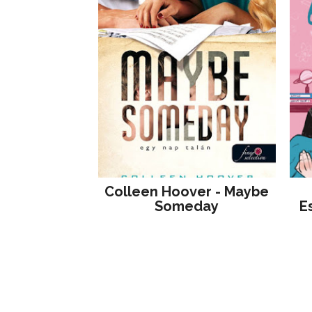
Colleen Hoover - Maybe
Someday
E