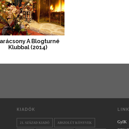
arácsony A Blogturné
Klubbal (2014)
KIADÓK
LIN
GyIK
21. SZÁZAD KIADÓ
ABSZOLÚT KÖNYVEK