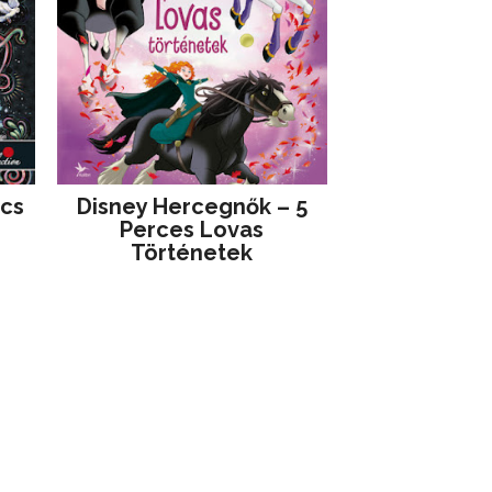
jcs
Disney ​Hercegnők – 5
Perces Lovas
Történetek