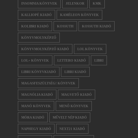
INSOMNIA KÖNYVEK
JELENKOR
KMK
KALLIOPÉ KIADÓ
KAMÉLEON KÖNYVEK
KOLIBRI KIADÓ
KOSSUTH
KOSSUTH KIADÓ
KÖNYVMOLYKÉPZŐ
KÖNYVMOLYKÉPZŐ KIADÓ
LOL KÖNYVEK
LOL+ KÖNYVEK
LETTERO KIADÓ
LIBRI
LIBRI KÖNYVKIADÓ
LIBRI KIADÓ
MAGASFESZÜLTSÉG! KÖNYVEK
MAGNÓLIA KIADÓ
MAGVETŐ KIADÓ
MANÓ KÖNYVEK
MENŐ KÖNYVEK
MÓRA KIADÓ
MŰVELT NÉP KIADÓ
NAPHEGY KIADÓ
NEXT21 KIADÓ