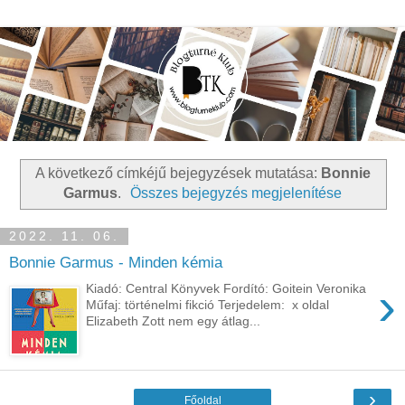
A következő címkéjű bejegyzések mutatása:
Bonnie
Garmus
.
Összes bejegyzés megjelenítése
2022. 11. 06.
Bonnie Garmus - Minden kémia
›
Kiadó: Central Könyvek Fordító: Goitein Veronika
Műfaj: történelmi fikció Terjedelem: x oldal
Elizabeth ​Zott nem egy átlag...
›
Főoldal