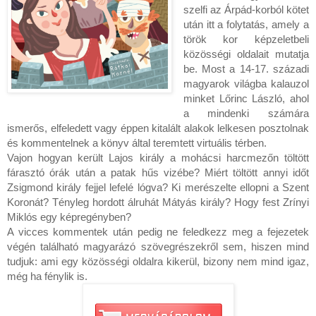
szelfi az Árpád-korból kötet 
után itt a folytatás, amely a 
török kor képzeletbeli 
közösségi oldalait mutatja 
be. Most a 14-17. századi 
magyarok világba kalauzol 
minket Lőrinc László, ahol 
a mindenki számára 
ismerős, elfeledett vagy éppen kitalált alakok lelkesen posztolnak 
és kommentelnek a könyv által teremtett virtuális térben.

Vajon hogyan került Lajos király a mohácsi harcmezőn töltött 
fárasztó órák után a patak hűs vizébe? Miért töltött annyi időt 
Zsigmond király fejjel lefelé lógva? Ki merészelte ellopni a Szent 
Koronát? Tényleg hordott álruhát Mátyás király? Hogy fest Zrínyi 
Miklós egy képregényben?

A vicces kommentek után pedig ne feledkezz meg a fejezetek 
végén található magyarázó szövegrészekről sem, hiszen mind 
tudjuk: ami egy közösségi oldalra kikerül, bizony nem mind igaz, 