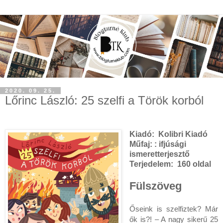
2020. 09. 25.
Lőrinc László: 25 szelfi a Török korból
Kiadó:
Kolibri Kiadó
Műfaj:
: ifjúsági
ismeretterjesztő
Terjedelem:
160 oldal
Fülszöveg
Őseink is szelfiztek? Már 
ők is?! – A nagy sikerű 25 