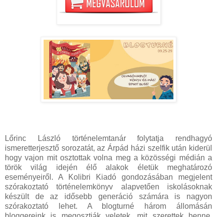
Lőrinc László történelemtanár folytatja rendhagyó
ismeretterjesztő sorozatát, az Árpád házi szelfik után kiderül
hogy vajon mit osztottak volna meg a közösségi médián a
török világ idején élő alakok életük meghatározó
eseményeiről. A Kolibri Kiadó gondozásában megjelent
szórakoztató történelemkönyv alapvetően iskolásoknak
készült de az idősebb generáció számára is nagyon
szórakoztató lehet. A blogturné három állomásán
bloggereink is megosztják veletek, mit szerettek benne.