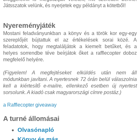
Játsszatok velünk, és nyerjetek egy példányt a kötetből!
Nyereményjáték
Mostani feladványunkban a könyv és a török kor egy-egy
szereplőjét bújtattuk el az értékelések sorai közé. A
feladatotok, hogy megtaláljátok a kiemelt betűket, és a
helyes sorrendbe téve beírjátok őket a rafflecopter doboz
megfelelő helyére.
(Figyelem! A megfejtéseket elküldés után nem áll
módunkban javítani. A nyertesnek 72 órán belül válaszolnia
kell a kiértesítő e-mailre, ellenkező esetben új nyertest
sorsolunk. A kiadó csak magyarországi címre postáz.)
a Rafflecopter giveaway
A turné állomásai
Olvasónapló
Könyv és más