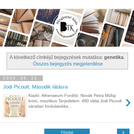
A következő címkéjű bejegyzések mutatása:
genetika
.
Összes bejegyzés megjelenítése
2020. 05. 21.
Jodi Picoult: Második látásra
›
Kiadó: Athenaeum Fordító: Novák Petra Műfaj:
krimi, misztikus Terjedelem: 480 oldal Jodi ​Picoult
váratlan fordulatokka...
›
Főoldal