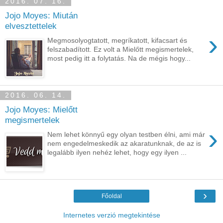
2016. 07. 16.
Jojo Moyes: Miután
elvesztettelek
›
Megmosolyogtatott, megríkatott, kifacsart és
felszabadított. Ez volt a Mielőtt megismertelek,
most pedig itt a folytatás. Na de mégis hogy...
2016. 06. 14.
Jojo Moyes: Mielőtt
megismertelek
›
Nem lehet könnyű egy olyan testben élni, ami már
nem engedelmeskedik az akaratunknak, de az is
legalább ilyen nehéz lehet, hogy egy ilyen ...
›
Főoldal
Internetes verzió megtekintése