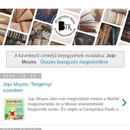
A következő címkéjű bejegyzések mutatása:
Jojo
Moyes
.
Összes bejegyzés megjelenítése
2016. 12. 16.
Jojo Moyes: Tengernyi
szerelem
›
Jojo Moyes idén már meghódított minket a Mielőtt
megismertelek és a Miután elvesztettelek
blogturnék során. Év végén a Cartaphilus Kiadó a
...