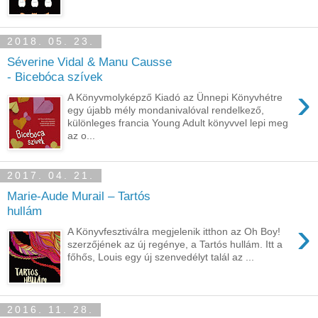
2018. 05. 23.
Séverine Vidal & Manu Causse
- Bicebóca szívek
›
A Könyvmolyképző Kiadó az Ünnepi Könyvhétre
egy újabb mély mondanivalóval rendelkező,
különleges francia Young Adult könyvvel lepi meg
az o...
2017. 04. 21.
Marie-Aude Murail – Tartós
hullám
›
A Könyvfesztiválra megjelenik itthon az Oh Boy!
szerzőjének az új regénye, a Tartós hullám. Itt a
főhős, Louis egy új szenvedélyt talál az ...
2016. 11. 28.