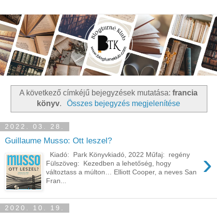
A következő címkéjű bejegyzések mutatása:
francia
könyv
.
Összes bejegyzés megjelenítése
2022. 03. 28.
Guillaume Musso: Ott leszel?
›
Kiadó: Park Könyvkiadó, 2022 Műfaj: regény
Fülszöveg: Kezedben ​a lehetőség, hogy
változtass a múlton… Elliott Cooper, a neves San
Fran...
2020. 10. 19.