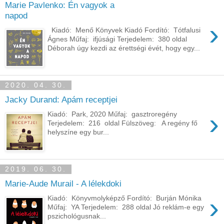
Marie Pavlenko: Én vagyok a
napod
›
Kiadó: Menő Könyvek Kiadó Fordító: Tótfalusi
Ágnes Műfaj: ifjúsági Terjedelem: 380 oldal
Déborah úgy kezdi az érettségi évét, hogy egy...
2020. 04. 30.
Jacky Durand: Apám ​receptjei
›
Kiadó: Park, 2020 Műfaj: gasztroregény
Terjedelem: 216 oldal Fülszöveg: A ​regény fő
helyszíne egy bur...
2019. 06. 30.
Marie-Aude Murail - A lélekdoki
›
Kiadó: Könyvmolyképző Fordító: Burján Mónika
Műfaj: YA Terjedelem: 288 oldal Jó reklám-e egy
pszichológusnak...