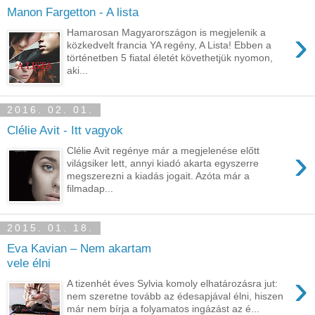
Manon Fargetton - A lista
›
Hamarosan Magyarországon is megjelenik a
közkedvelt francia YA regény, A Lista! Ebben a
történetben 5 fiatal életét követhetjük nyomon,
aki...
2016. 02. 01.
Clélie Avit - Itt vagyok
›
Clélie Avit regénye már a megjelenése előtt
világsiker lett, annyi kiadó akarta egyszerre
megszerezni a kiadás jogait. Azóta már a
filmadap...
2015. 01. 18.
Eva Kavian – Nem akartam
vele élni
›
A tizenhét éves Sylvia komoly elhatározásra jut:
nem szeretne tovább az édesapjával élni, hiszen
már nem bírja a folyamatos ingázást az é...