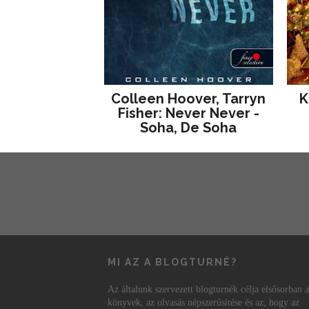
Colleen Hoover, Tarryn
K
Fisher: Never Never -
Soha, De Soha
MI AZ A BLOGTURNÉ?
Az általunk szervezett blogturnék célja elsősorban a
könyvek, az olvasás népszerűsítése és az, hogy az