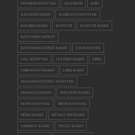
INSOMNIA KÖNYVEK
JELENKOR
KMK
KALLIOPÉ KIADÓ
KAMÉLEON KÖNYVEK
KOLIBRI KIADÓ
KOSSUTH
KOSSUTH KIADÓ
KÖNYVMOLYKÉPZŐ
KÖNYVMOLYKÉPZŐ KIADÓ
LOL KÖNYVEK
LOL+ KÖNYVEK
LETTERO KIADÓ
LIBRI
LIBRI KÖNYVKIADÓ
LIBRI KIADÓ
MAGASFESZÜLTSÉG! KÖNYVEK
MAGNÓLIA KIADÓ
MAGVETŐ KIADÓ
MANÓ KÖNYVEK
MENŐ KÖNYVEK
MÓRA KIADÓ
MŰVELT NÉP KIADÓ
NAPHEGY KIADÓ
NEXT21 KIADÓ