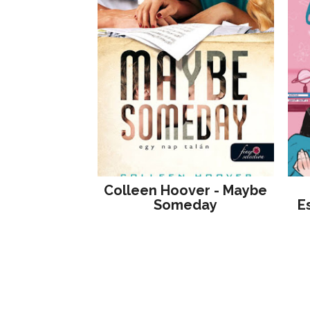
Colleen Hoover - Maybe
Someday
E