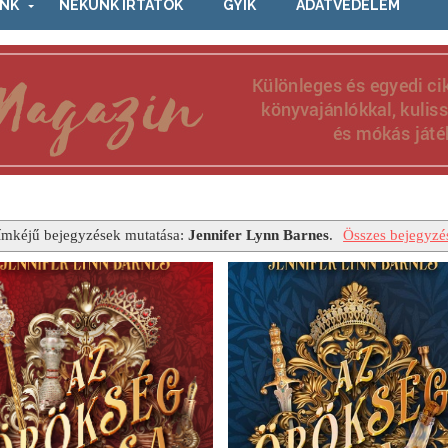
NK
NEKÜNK ÍRTÁTOK
GYIK
ADATVÉDELEM
ímkéjű bejegyzések mutatása:
Jennifer Lynn Barnes
.
Összes bejegyzé