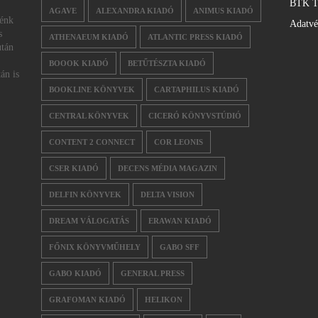
BTK T
AGAVE
ALEXANDRA KIADÓ
ANIMUS KIADÓ
nénk
Adatv
s
ATHENAEUM KIADÓ
ATLANTIC PRESS KIADÓ
után
BOOOK KIADÓ
BETŰTÉSZTA KIADÓ
án is
BOOKLINE KÖNYVEK
CARTAPHILUS KIADÓ
CENTRAL KÖNYVEK
CICERÓ KÖNYVSTÚDIÓ
CONTENT 2 CONNECT
COR LEONIS
CSER KIADÓ
DECENS MÉDIA MAGAZIN
DELFIN KÖNYVEK
DELTA VISION
DREAM VÁLOGATÁS
ERAWAN KIADÓ
FŐNIX KÖNYVMŰHELY
GABO SFF
GABO KIADÓ
GENERAL PRESS
GRAFOMAN KIADÓ
HELIKON