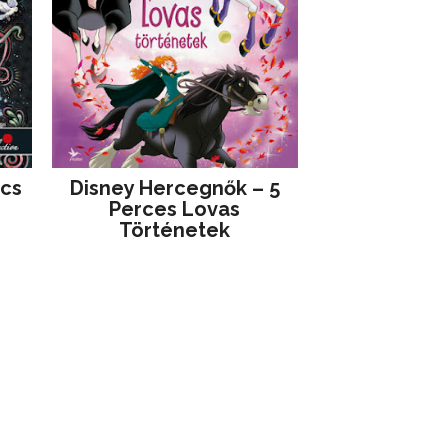
jcs
Disney ​Hercegnők – 5
Perces Lovas
Történetek