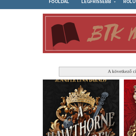
FŐOLDAL
LEGFRISSEBB
RÓLU
A következő c