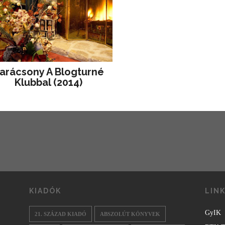
arácsony A Blogturné
Klubbal (2014)
KIADÓK
LIN
GyIK
21. SZÁZAD KIADÓ
ABSZOLÚT KÖNYVEK