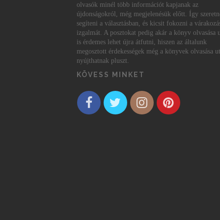
olvasók minél több információt kapjanak az
újdonságokról, még megjelenésük előtt. Így szeret
segíteni a választásban, és kicsit fokozni a várakozá
izgalmát. A posztokat pedig akár a könyv olvasása 
is érdemes lehet újra átfutni, hiszen az általunk
megosztott érdekességek még a könyvek olvasása ut
nyújthatnak pluszt.
KÖVESS MINKET