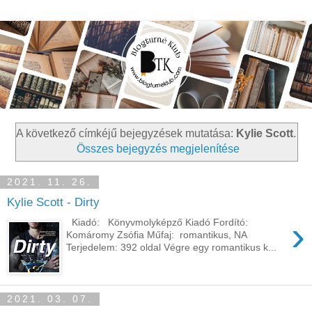
A következő címkéjű bejegyzések mutatása:
Kylie Scott
.
Összes bejegyzés megjelenítése
2021. 11. 26.
Kylie Scott - Dirty
›
Kiadó: Könyvmolyképző Kiadó Fordító:
Komáromy Zsófia Műfaj: romantikus, NA
Terjedelem: 392 oldal Végre ​egy romantikus k...
2021. 03. 07.