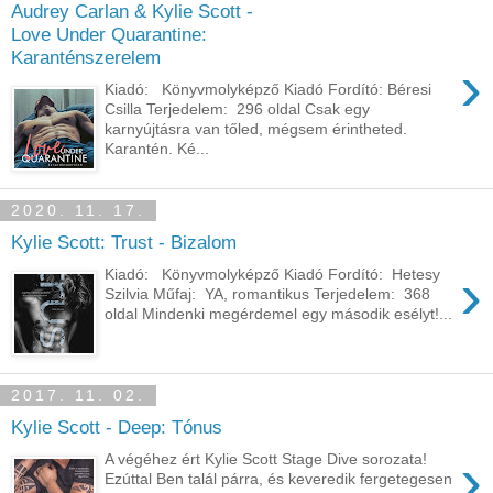
Audrey Carlan & Kylie Scott -
Love Under Quarantine:
Karanténszerelem
›
Kiadó: Könyvmolyképző Kiadó Fordító: Béresi
Csilla Terjedelem: 296 oldal Csak egy
karnyújtásra van tőled, mégsem érintheted.
Karantén. Ké...
2020. 11. 17.
Kylie Scott: Trust - Bizalom
›
Kiadó: Könyvmolyképző Kiadó Fordító: Hetesy
Szilvia Műfaj: YA, romantikus Terjedelem: 368
oldal Mindenki megérdemel egy második esélyt!...
2017. 11. 02.
Kylie Scott - Deep: Tónus
›
A végéhez ért Kylie Scott Stage Dive sorozata!
Ezúttal Ben talál párra, és keveredik fergetegesen