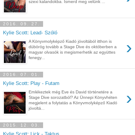
szexi kalandokba. Ismerd meg velünk ...
2016. 09. 27.
Kylie Scott: Lead- Szóló
›
A Könyvmolyképző Kiadó jóvoltából itthon is
dübörög tovább a Stage Dive és októberben a
magyar olvasók is megismerhetik az együttes
fenegy...
2016. 07. 01.
Kylie Scott: Play - Futam
›
Emlékeztek még Eve és David történetére a
Stage Dive sorozatból? Az Ünnepi Könyvhéten
megjelent a folytatás a Könyvmolyképző Kiadó
jóvoltá...
2015. 12. 03.
Kylie Scott: Lick - Taktus