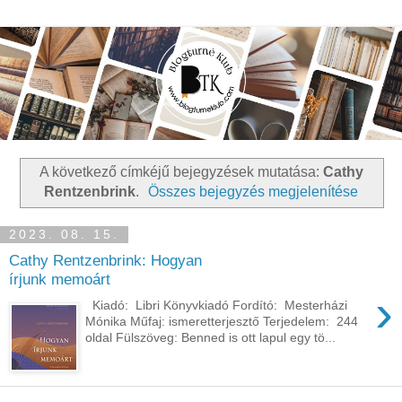
A következő címkéjű bejegyzések mutatása:
Cathy
Rentzenbrink
.
Összes bejegyzés megjelenítése
2023. 08. 15.
Cathy Rentzenbrink: Hogyan
írjunk memoárt
›
Kiadó: Libri Könyvkiadó Fordító: Mesterházi
Mónika Műfaj: ismeretterjesztő Terjedelem: 244
oldal Fülszöveg: Benned ​is ott lapul egy tö...