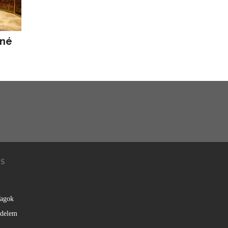
rné
KS
agok
édelem