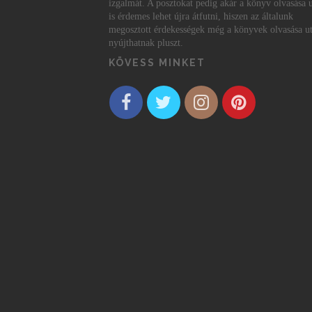
izgalmát. A posztokat pedig akár a könyv olvasása 
is érdemes lehet újra átfutni, hiszen az általunk
megosztott érdekességek még a könyvek olvasása ut
nyújthatnak pluszt.
KÖVESS MINKET