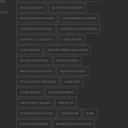
után
BOOOK KIADÓ
BETŰTÉSZTA KIADÓ
án is
BOOKLINE KÖNYVEK
CARTAPHILUS KIADÓ
CENTRAL KÖNYVEK
CICERÓ KÖNYVSTÚDIÓ
CONTENT 2 CONNECT
COR LEONIS
CSER KIADÓ
DECENS MÉDIA MAGAZIN
DELFIN KÖNYVEK
DELTA VISION
DREAM VÁLOGATÁS
ERAWAN KIADÓ
FŐNIX KÖNYVMŰHELY
GABO SFF
GABO KIADÓ
GENERAL PRESS
GRAFOMAN KIADÓ
HELIKON
INSOMNIA KÖNYVEK
JELENKOR
KMK
KALLIOPÉ KIADÓ
KAMÉLEON KÖNYVEK