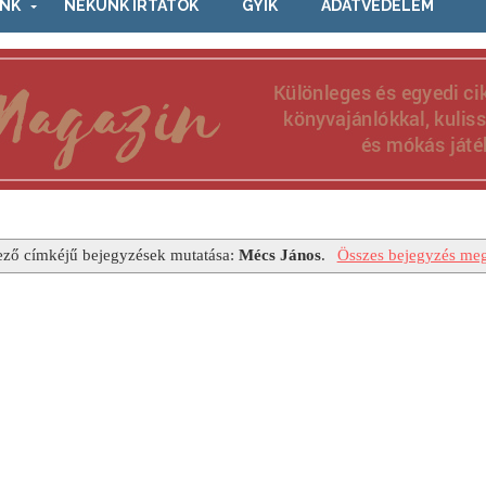
NK
NEKÜNK ÍRTÁTOK
GYIK
ADATVÉDELEM
ező címkéjű bejegyzések mutatása:
Mécs János
.
Összes bejegyzés meg