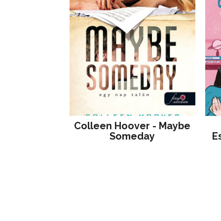
Colleen Hoover - Maybe
Someday
E