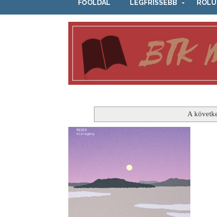
FŐOLDAL
LEGFRISSEBB
RÓLU
A követk