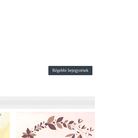
Régebbi bejegyzések