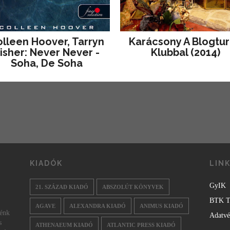
lleen Hoover, Tarryn
Karácsony A Blogtu
isher: Never Never -
Klubbal (2014)
Soha, De Soha
KIADÓK
LIN
GyIK
21. SZÁZAD KIADÓ
ABSZOLÚT KÖNYVEK
BTK T
AGAVE
ALEXANDRA KIADÓ
ANIMUS KIADÓ
nénk
Adatv
s
ATHENAEUM KIADÓ
ATLANTIC PRESS KIADÓ