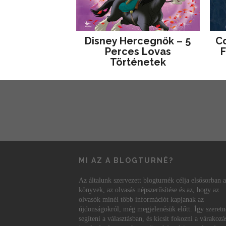
Disney ​Hercegnők – 5
Co
Perces Lovas
F
Történetek
MI AZ A BLOGTURNÉ?
Az általunk szervezett blogturnék célja elsősorban a
könyvek, az olvasás népszerűsítése és az, hogy az
olvasók minél több információt kapjanak az
újdonságokról, még megjelenésük előtt. Így szeret
segíteni a választásban, és kicsit fokozni a várakozá