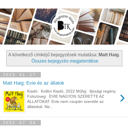
A következő címkéjű bejegyzések mutatása:
Matt Haig
.
Összes bejegyzés megjelenítése
2023. 01. 17.
Matt Haig: Evie ​és az állatok
›
Kiadó: Kolibri Kiadó, 2022 Műfaj: ifjúsági regény
Fülszöveg: EVIE NAGYON SZERETTE AZ
ÁLLATOKAT. Evie nem csupán szerette az
állatokat. Ne...
2022. 07. 04.