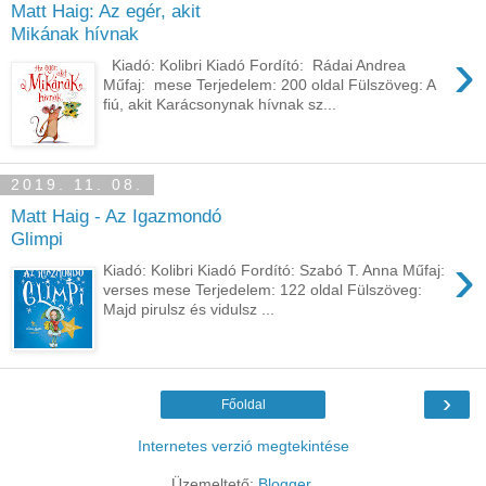
Matt Haig: Az egér, akit
Mikának hívnak
›
Kiadó: Kolibri Kiadó Fordító: Rádai Andrea
Műfaj: mese Terjedelem: 200 oldal Fülszöveg: A
fiú, akit Karácsonynak hívnak sz...
2019. 11. 08.
Matt Haig - Az Igazmondó
Glimpi
›
Kiadó: Kolibri Kiadó Fordító: Szabó T. Anna Műfaj:
verses mese Terjedelem: 122 oldal Fülszöveg:
Majd pirulsz és vidulsz ...
›
Főoldal
Internetes verzió megtekintése
Üzemeltető:
Blogger
.