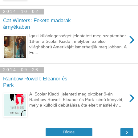
2014. 10. 02.
Cat Winters: Fekete madarak
árnyékában
›
Igazi különlegességet jelentetett meg szeptember
18-án a Scolar Kiadó , melyben az első
világháború Amerikáját ismerhetjük meg jobban. A
Fe...
2014. 09. 26.
Rainbow Rowell: Eleanor és
Park
›
A Scolar Kiadó jelenteti meg október 9-én
Rainbow Rowell: Eleanor és Park című könyvét,
mely a külföldi debütálása óta eltelt másfél év ...
›
Főoldal