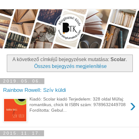
A következő címkéjű bejegyzések mutatása:
Scolar
.
Összes bejegyzés megjelenítése
2019. 05. 06.
Rainbow Rowell: Szív ​küldi
›
Kiadó: Scolar kiadó Terjedelem: 328 oldal Műfaj:
romantikus, chick lit ISBN szám: 9789632449708
Fordította: Gebul...
2015. 11. 17.