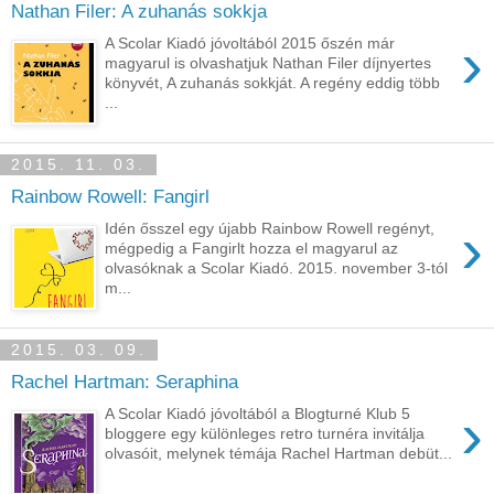
Nathan Filer: A zuhanás sokkja
›
A Scolar Kiadó jóvoltából 2015 őszén már
magyarul is olvashatjuk Nathan Filer díjnyertes
könyvét, A zuhanás sokkját. A regény eddig több
...
2015. 11. 03.
Rainbow Rowell: Fangirl
›
Idén ősszel egy újabb Rainbow Rowell regényt,
mégpedig a Fangirlt hozza el magyarul az
olvasóknak a Scolar Kiadó. 2015. november 3-tól
m...
2015. 03. 09.
Rachel Hartman: Seraphina
›
A Scolar Kiadó jóvoltából a Blogturné Klub 5
bloggere egy különleges retro turnéra invitálja
olvasóit, melynek témája Rachel Hartman debüt...