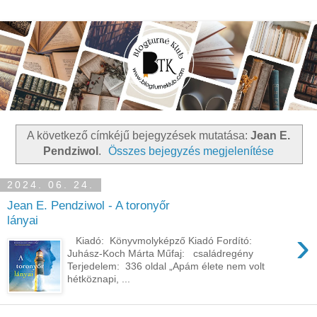
A következő címkéjű bejegyzések mutatása:
Jean E.
Pendziwol
.
Összes bejegyzés megjelenítése
2024. 06. 24.
Jean E. Pendziwol - A ​toronyőr
lányai
›
Kiadó: Könyvmolyképző Kiadó Fordító:
Juhász-Koch Márta Műfaj: családregény
Terjedelem: 336 oldal „Apám ​élete nem volt
hétköznapi, ...