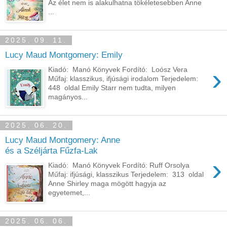
Az élet nem is alakulhatna tökéletesebben Anne
...
2025. 09. 11.
Lucy Maud Montgomery: Emily
›
Kiadó: Manó Könyvek Fordító: Loósz Vera
Műfaj: klasszikus, ifjúsági irodalom Terjedelem:
448 oldal Emily Starr nem tudta, milyen
magányos...
2025. 06. 20.
Lucy Maud Montgomery: Anne
és a Széljárta Fűzfa-Lak
›
Kiadó: Manó Könyvek Fordító: Ruff Orsolya
Műfaj: ifjúsági, klasszikus Terjedelem: 313 oldal
Anne Shirley maga mögött hagyja az
egyetemet,...
2025. 06. 06.