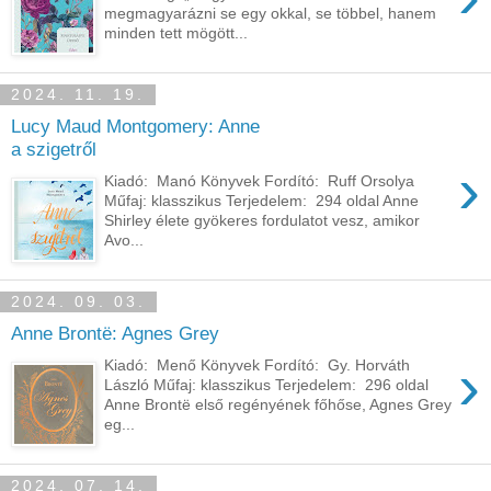
megmagyarázni se egy okkal, se többel, hanem
minden tett mögött...
2024. 11. 19.
Lucy Maud Montgomery: Anne
a szigetről
›
Kiadó: Manó Könyvek Fordító: Ruff Orsolya
Műfaj: klasszikus Terjedelem: 294 oldal Anne
Shirley élete gyökeres fordulatot vesz, amikor
Avo...
2024. 09. 03.
Anne Brontë: Agnes Grey
›
Kiadó: Menő Könyvek Fordító: Gy. Horváth
László Műfaj: klasszikus Terjedelem: 296 oldal
Anne Brontë első regényének főhőse, Agnes Grey
eg...
2024. 07. 14.