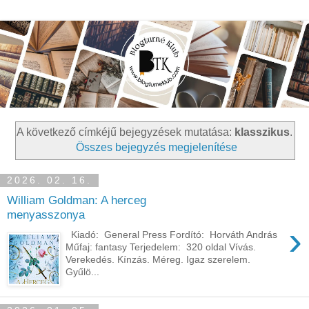
A következő címkéjű bejegyzések mutatása:
klasszikus
.
Összes bejegyzés megjelenítése
2026. 02. 16.
William Goldman: A herceg
menyasszonya
›
Kiadó: General Press Fordító: Horváth András
Műfaj: fantasy Terjedelem: 320 oldal Vívás.
Verekedés. Kínzás. Méreg. Igaz szerelem.
Gyűlö...