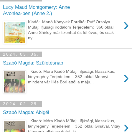
Lucy Maud Montgomery: Anne ​
Avonlea-ben (Anne 2.)
›
Kiadó: Manó Könyvek Fordító: Ruff Orsolya
Műfaj: ifjúsági irodalom Terjedelem: 360 oldal
Anne Shirley már tizenhat és fél éves, és csak
ny...
2024. 03. 05.
Szabó Magda: Születésnap
›
Kiadó: Móra Kiadó Műfaj: ifjúsági, klasszikus,
lányregény Terjedelem: 352 oldal Mennyi
mindent vár Illés Bori attól a máju...
2024. 02. 29.
Szabó Magda: Abigél
›
Kiadó: Móra Kiadó Műfaj: ifjúsági, klasszikus,
lányregény Terjedelem: 352 oldal Ginával, ​Vitay
tábornok elkényeztetett ki...