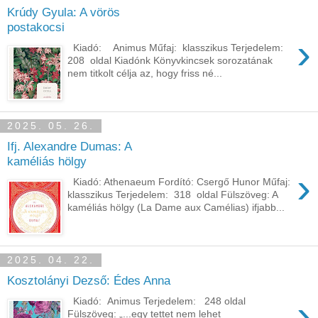
Krúdy Gyula: A vörös
postakocsi
›
Kiadó: Animus Műfaj: klasszikus Terjedelem:
208 oldal Kiadónk Könyvkincsek sorozatának
nem titkolt célja az, hogy friss né...
2025. 05. 26.
Ifj. Alexandre Dumas: A
kaméliás hölgy
›
Kiadó: Athenaeum Fordító: Csergő Hunor Műfaj:
klasszikus Terjedelem: 318 oldal Fülszöveg: A
kaméliás hölgy (La Dame aux Camélias) ifjabb...
2025. 04. 22.
Kosztolányi Dezső: Édes Anna
›
Kiadó: Animus Terjedelem: 248 oldal
Fülszöveg: „...egy tettet nem lehet