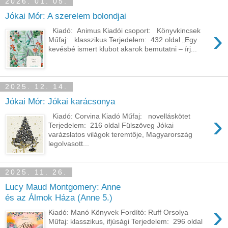
2026. 01. 05.
Jókai Mór: A szerelem bolondjai
›
Kiadó: Animus Kiadói csoport: Könyvkincsek
Műfaj: klasszikus Terjedelem: 432 oldal „Egy
kevésbé ismert klubot akarok bemutatni – írj...
2025. 12. 14.
Jókai Mór: Jókai karácsonya
›
Kiadó: Corvina Kiadó Műfaj: novelláskötet
Terjedelem: 216 oldal Fülszöveg Jókai
varázslatos világok teremtője, Magyarország
legolvasott...
2025. 11. 26.
Lucy Maud Montgomery: Anne ​
és az Álmok Háza (Anne 5.)
›
Kiadó: Manó Könyvek Fordító: Ruff Orsolya
Műfaj: klasszikus, ifjúsági Terjedelem: 296 oldal