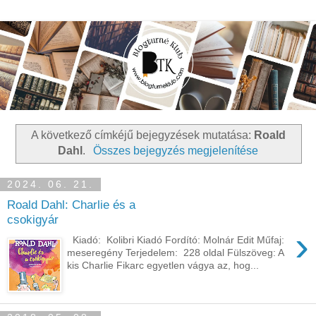
A következő címkéjű bejegyzések mutatása:
Roald
Dahl
.
Összes bejegyzés megjelenítése
2024. 06. 21.
Roald Dahl: Charlie és a
csokigyár
›
Kiadó: Kolibri Kiadó Fordító: Molnár Edit Műfaj:
meseregény Terjedelem: 228 oldal Fülszöveg: A
kis Charlie Fikarc egyetlen vágya az, hog...