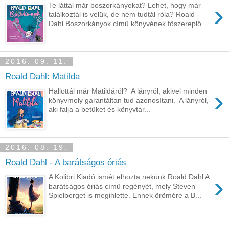
›
Te láttál már boszorkányokat? Lehet, hogy már
találkoztál is velük, de nem tudtál róla? Roald
Dahl Boszorkányok című könyvének főszereplő...
2016. 09. 11.
Roald Dahl: Matilda
›
Hallottál már Matildáról? A lányról, akivel minden
könyvmoly garantáltan tud azonosítani. A lányról,
aki falja a betűket és könyvtár...
2016. 08. 19.
Roald Dahl - A barátságos óriás
›
A Kolibri Kiadó ismét elhozta nekünk Roald Dahl A
barátságos óriás című regényét, mely Steven
Spielberget is megihlette. Ennek örömére a B...