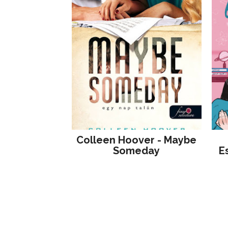
Colleen Hoover - Maybe
Someday
E