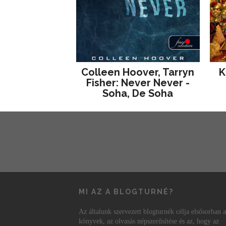
Colleen Hoover, Tarryn
K
Fisher: Never Never -
Soha, De Soha
MI AZ A BLOGTURNÉ?
Az általunk szervezett blogturnék célja elsősorban a
könyvek, az olvasás népszerűsítése és az, hogy az