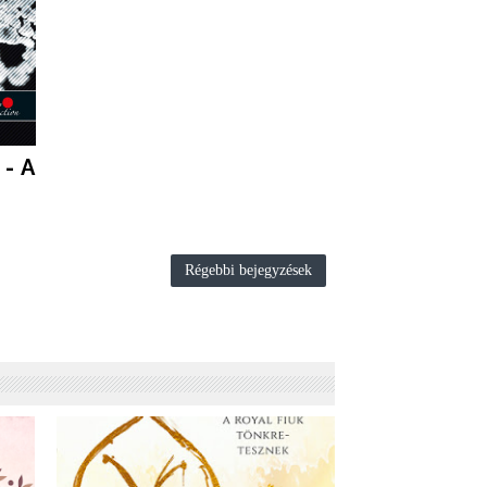
 - A
)
Régebbi bejegyzések