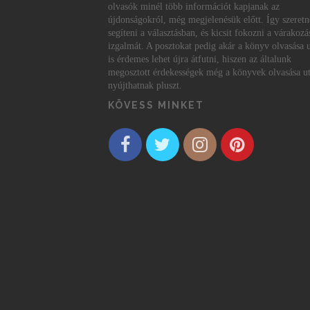
olvasók minél több információt kapjanak az
újdonságokról, még megjelenésük előtt. Így szeret
segíteni a választásban, és kicsit fokozni a várakozá
izgalmát. A posztokat pedig akár a könyv olvasása 
is érdemes lehet újra átfutni, hiszen az általunk
megosztott érdekességek még a könyvek olvasása ut
nyújthatnak pluszt.
KÖVESS MINKET