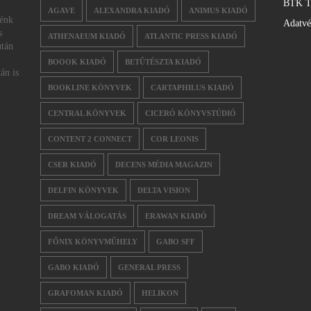
BTK T
AGAVE
ALEXANDRA KIADÓ
ANIMUS KIADÓ
nénk
Adatv
s
ATHENAEUM KIADÓ
ATLANTIC PRESS KIADÓ
után
BOOOK KIADÓ
BETŰTÉSZTA KIADÓ
án is
BOOKLINE KÖNYVEK
CARTAPHILUS KIADÓ
CENTRAL KÖNYVEK
CICERÓ KÖNYVSTÚDIÓ
CONTENT 2 CONNECT
COR LEONIS
CSER KIADÓ
DECENS MÉDIA MAGAZIN
DELFIN KÖNYVEK
DELTA VISION
DREAM VÁLOGATÁS
ERAWAN KIADÓ
FŐNIX KÖNYVMŰHELY
GABO SFF
GABO KIADÓ
GENERAL PRESS
GRAFOMAN KIADÓ
HELIKON