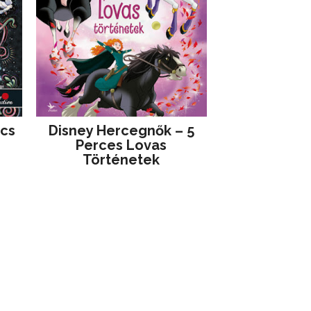
jcs
Disney ​Hercegnők – 5
Perces Lovas
Történetek