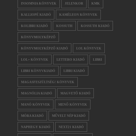
INSOMNIA KÖNYVEK
JELENKOR
KMK
KALLIOPÉ KIADÓ
KAMÉLEON KÖNYVEK
KOLIBRI KIADÓ
KOSSUTH
KOSSUTH KIADÓ
KÖNYVMOLYKÉPZŐ
KÖNYVMOLYKÉPZŐ KIADÓ
LOL KÖNYVEK
LOL+ KÖNYVEK
LETTERO KIADÓ
LIBRI
LIBRI KÖNYVKIADÓ
LIBRI KIADÓ
MAGASFESZÜLTSÉG! KÖNYVEK
MAGNÓLIA KIADÓ
MAGVETŐ KIADÓ
MANÓ KÖNYVEK
MENŐ KÖNYVEK
MÓRA KIADÓ
MŰVELT NÉP KIADÓ
NAPHEGY KIADÓ
NEXT21 KIADÓ