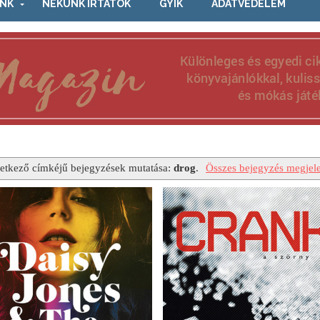
NK
NEKÜNK ÍRTÁTOK
GYIK
ADATVÉDELEM
etkező címkéjű bejegyzések mutatása:
drog
.
Összes bejegyzés megjele