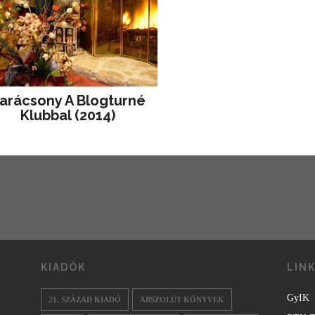
arácsony A Blogturné
Klubbal (2014)
KIADÓK
LIN
GyIK
21. SZÁZAD KIADÓ
ABSZOLÚT KÖNYVEK