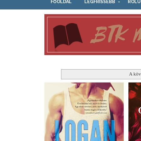
FŐOLDAL
LEGFRISSEBB
RÓLU
A köv