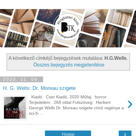
A következő címkéjű bejegyzések mutatása:
H.G.Wells
.
Összes bejegyzés megjelenítése
2020. 11. 06.
H. G. Wells: Dr. Moreau szigete
›
Kiadó: Cser Kiadó, 2020 Műfaj: horror
Terjedelem: 268 oldal Fülszöveg: Herbert
George Wells Dr. Moreau szigete című regénye a
sci-fi- ...
›
Főoldal