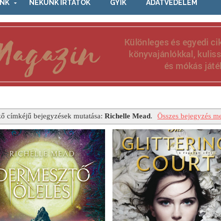
NK
NEKÜNK ÍRTÁTOK
GYIK
ADATVÉDELEM
ő címkéjű bejegyzések mutatása:
Richelle Mead
.
Összes bejegyzés me