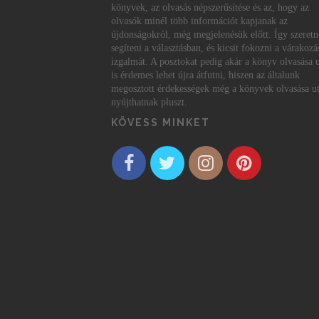
könyvek, az olvasás népszerűsítése és az, hogy az
olvasók minél több információt kapjanak az
újdonságokról, még megjelenésük előtt. Így szeret
segíteni a választásban, és kicsit fokozni a várakozá
izgalmát. A posztokat pedig akár a könyv olvasása 
is érdemes lehet újra átfutni, hiszen az általunk
megosztott érdekességek még a könyvek olvasása ut
nyújthatnak pluszt.
KÖVESS MINKET