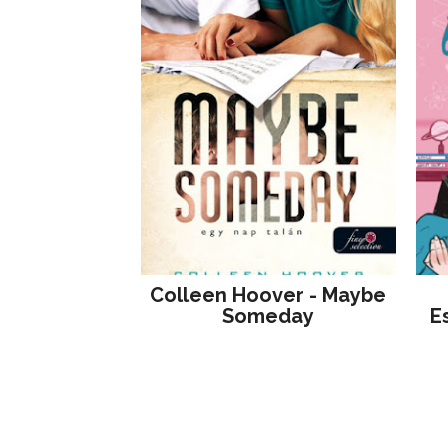
Colleen Hoover - Maybe
Someday
E