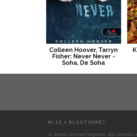
Colleen Hoover, Tarryn
K
Fisher: Never Never -
Soha, De Soha
MI AZ A BLOGTURNÉ?
Az általunk szervezett blogturnék célja elsősorban a