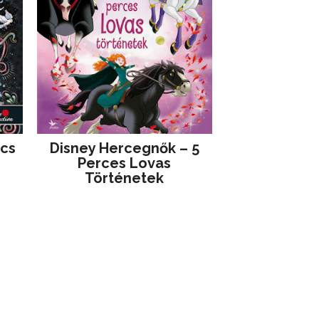
jcs
Disney ​Hercegnők – 5
Perces Lovas
Történetek