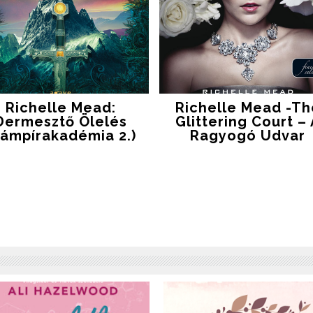
Richelle Mead:
Richelle Mead -Th
Dermesztő ​ölelés
Glittering Court –
Vámpírakadémia 2.)
Ragyogó Udvar