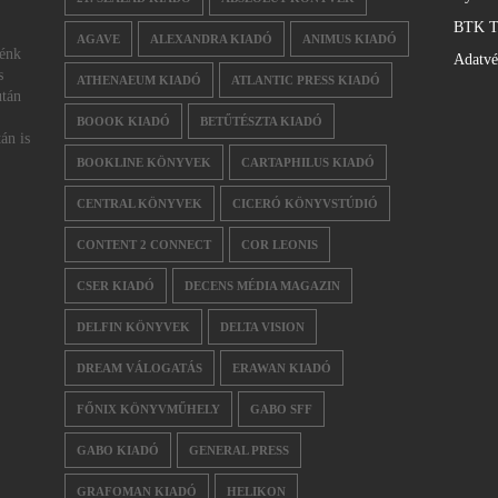
BTK T
AGAVE
ALEXANDRA KIADÓ
ANIMUS KIADÓ
nénk
Adatv
s
ATHENAEUM KIADÓ
ATLANTIC PRESS KIADÓ
után
BOOOK KIADÓ
BETŰTÉSZTA KIADÓ
án is
BOOKLINE KÖNYVEK
CARTAPHILUS KIADÓ
CENTRAL KÖNYVEK
CICERÓ KÖNYVSTÚDIÓ
CONTENT 2 CONNECT
COR LEONIS
CSER KIADÓ
DECENS MÉDIA MAGAZIN
DELFIN KÖNYVEK
DELTA VISION
DREAM VÁLOGATÁS
ERAWAN KIADÓ
FŐNIX KÖNYVMŰHELY
GABO SFF
GABO KIADÓ
GENERAL PRESS
GRAFOMAN KIADÓ
HELIKON