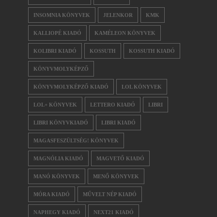
INSOMNIA KÖNYVEK
JELENKOR
KMK
KALLIOPÉ KIADÓ
KAMÉLEON KÖNYVEK
KOLIBRI KIADÓ
KOSSUTH
KOSSUTH KIADÓ
KÖNYVMOLYKÉPZŐ
KÖNYVMOLYKÉPZŐ KIADÓ
LOL KÖNYVEK
LOL+ KÖNYVEK
LETTERO KIADÓ
LIBRI
LIBRI KÖNYVKIADÓ
LIBRI KIADÓ
MAGASFESZÜLTSÉG! KÖNYVEK
MAGNÓLIA KIADÓ
MAGVETŐ KIADÓ
MANÓ KÖNYVEK
MENŐ KÖNYVEK
MÓRA KIADÓ
MŰVELT NÉP KIADÓ
NAPHEGY KIADÓ
NEXT21 KIADÓ