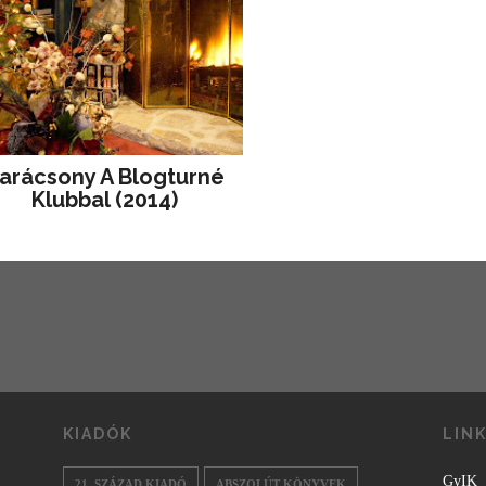
arácsony A Blogturné
Klubbal (2014)
KIADÓK
LIN
GyIK
21. SZÁZAD KIADÓ
ABSZOLÚT KÖNYVEK