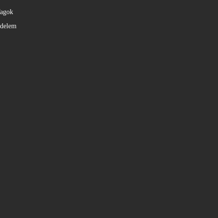
agok
édelem