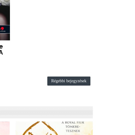
e
 A
Régebbi bejegyzések