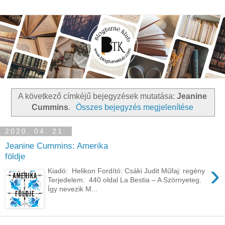
A következő címkéjű bejegyzések mutatása:
Jeanine
Cummins
.
Összes bejegyzés megjelenítése
2020. 04. 21.
Jeanine Cummins: Amerika
földje
›
Kiadó: Helikon Fordító: Csáki Judit Műfaj: regény
Terjedelem: 440 oldal La Bestia – A Szörnyeteg.
Így nevezik M...