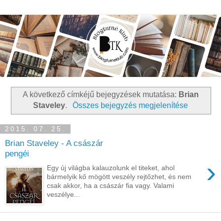
A következő címkéjű bejegyzések mutatása:
Brian
Staveley
.
Összes bejegyzés megjelenítése
2015. 07. 25.
Brian Staveley - A császár
pengéi
›
Egy új világba kalauzolunk el titeket, ahol
bármelyik kő mögött veszély rejtőzhet, és nem
csak akkor, ha a császár fia vagy. Valami
veszélye...