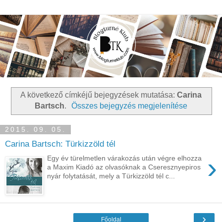
A következő címkéjű bejegyzések mutatása:
Carina
Bartsch
.
Összes bejegyzés megjelenítése
2015. 09. 05.
Carina Bartsch: Türkizzöld tél
›
Egy év türelmetlen várakozás után végre elhozza
a Maxim Kiadó az olvasóknak a Cseresznyepiros
nyár folytatását, mely a Türkizzöld tél c...
›
Főoldal