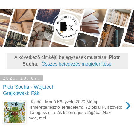
A következő címkéjű bejegyzések mutatása:
Piotr
Socha
.
Összes bejegyzés megjelenítése
2020. 10. 07.
Piotr Socha - Wojciech
Grajkowski: Fák
›
Kiadó: Manó Könyvek, 2020 Műfaj:
ismeretterjesztő Terjedelem: 72 oldal Fülszöveg:
Látogass el a fák különleges világába! Nézd
meg, mel...