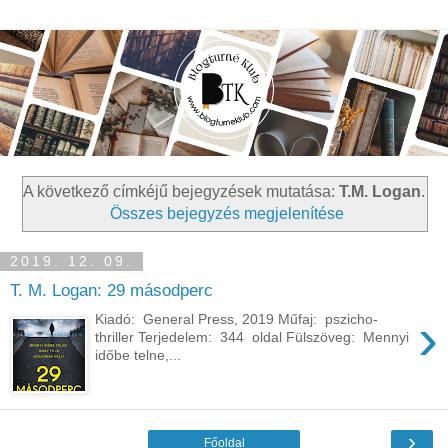
A következő címkéjű bejegyzések mutatása:
T.M. Logan
.
Összes bejegyzés megjelenítése
2019. 12. 09.
T. M. Logan: 29 ​másodperc
›
Kiadó: General Press, 2019 Műfaj: pszicho-
thriller Terjedelem: 344 oldal Fülszöveg: Mennyi
időbe telne,...
›
Főoldal