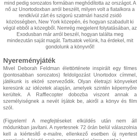
mind pedig sorozatos formában meghódította az országot. A
nő az Unortodoxban arról beszélt, milyen volt a fiatalkora a
rendkívül zárt és szigorú szatmári haszid zsidó
közösségben, New York közepén, és hogyan szabadult ki
végül ebből a közegből. Nemrég megjelent folytatásában, az
Exodusban már arról beszél, hogyan találta meg
mindezután saját magát. Tartsatok velünk, ha érdekel, mit
gondolunk a könyvről!
Nyereményjáték
Mivel Deborah Feldman élettörténete inspirált egy filmes
(pontosabban sorozatos) feldolgozást Unortodox címmel,
játékunk is eköré szerveződik. Olyan életrajzi könyveket
keresünk az idézetek alapján, amelyek szintén képernyőre
kerültek. A Rafflecopter dobozba viszont annak a
személyiségnek a nevét írjátok be, akiről a könyv és film
szól.
(Figyelem! A megfejtéseket elküldés után nem áll
módunkban javítani. A nyertesnek 72 órán belül válaszolnia
kell a kiértesítő e-mailre, ellenkező esetben új nyertest