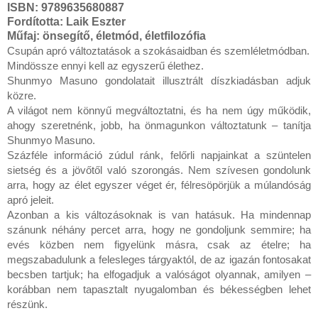
ISBN: 9789635680887
Fordította: Laik Eszter
Műfaj: önsegítő, életmód, életfilozófia
Csupán apró változtatások a szokásaidban és szemléletmódban.

Mindössze ennyi kell az egyszerű élethez. 

Shunmyo Masuno gondolatait illusztrált díszkiadásban adjuk 
közre.

A világot nem könnyű megváltoztatni, és ha nem úgy működik, 
ahogy szeretnénk, jobb, ha önmagunkon változtatunk – tanítja 
Shunmyo Masuno.

Százféle információ zúdul ránk, felőrli napjainkat a szüntelen 
sietség és a jövőtől való szorongás. Nem szívesen gondolunk 
arra, hogy az élet egyszer véget ér, félresöpörjük a múlandóság 
apró jeleit.

Azonban a kis változásoknak is van hatásuk. Ha mindennap 
szánunk néhány percet arra, hogy ne gondoljunk semmire; ha 
evés közben nem figyelünk másra, csak az ételre; ha 
megszabadulunk a felesleges tárgyaktól, de az igazán fontosakat 
becsben tartjuk; ha elfogadjuk a valóságot olyannak, amilyen – 
korábban nem tapasztalt nyugalomban és békességben lehet 
részünk.