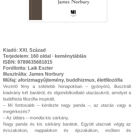
Kiadó:
XXI. Század
Terjedelem: 160 oldal · keménytáblás
ISBN: 9789635681815
Fordította: Laik Eszter
Illusztrálta: James Norbury
Műfaj: aforizmagyűjtemény, buddhizmus, életfilozófia
Vezérlő ​fény a sötétebb hónapokban – gyönyörű, illusztrált 
kiadvány két barátról, és elgondolkodtató utazásukról, amelyet a 
buddhista filozófia inspirált.

– Mi fontosabb – kérdezte nagy panda –, az utazás vagy a 
megérkezés?

– Az útitárs – mondta kis sárkány.

Nagy panda és kis sárkány barátok. Együtt utaznak végig az 
évszakokon, nappalokon és éjszakákon, esőben és 