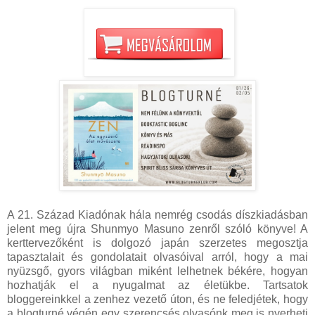
A 21. Század Kiadónak hála nemrég csodás díszkiadásban
jelent meg újra Shunmyo Masuno zenről szóló könyve! A
kerttervezőként is dolgozó japán szerzetes megosztja
tapasztalait és gondolatait olvasóival arról, hogy a mai
nyüzsgő, gyors világban miként lelhetnek békére, hogyan
hozhatják el a nyugalmat az életükbe. Tartsatok
bloggereinkkel a zenhez vezető úton, és ne feledjétek, hogy
a blogturné végén egy szerencsés olvasónk meg is nyerheti