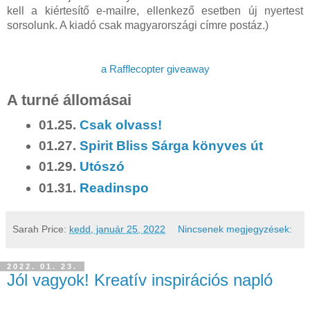
kell a kiértesítő e-mailre, ellenkező esetben új nyertest
sorsolunk. A kiadó csak magyarországi címre postáz.)
a Rafflecopter giveaway
A turné állomásai
01.25.
Csak olvass!
01.27.
Spirit Bliss Sárga könyves út
01.29.
Utószó
01.31.
Readinspo
Sarah
Price:
kedd, január 25, 2022
Nincsenek megjegyzések:
2022. 01. 23.
Jól ​vagyok! Kreatív inspirációs napló