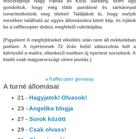
főszereplője Nagy ​Panda és Kicsi Sárkány, ezért úgy 
gondoltuk, hogy még több pandával és sárkánnyal 
ismerkedtetünk meg titeket! Találjátok ki, hogy melyik 
mesében található az egyes állomásokra kitett kép, és írjátok 
be a rafflecopter doboz megfelelő rubrikájába.

(Figyelem! A megfejtéseket elküldés után nem áll módunkban 
javítani. A nyertesnek 72 órán belül válaszolnia kell a 
kiértesítő e-mailre, ellenkező esetben új nyertest sorsolunk. A 
kiadó csak magyarországi címre postáz.)
a Rafflecopter giveaway
A turné állomásai
21 -
Hagyjatok! Olvasok!
23 -
Angelika blogja
27 -
Sorok között
29 -
Csak olvass!