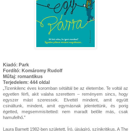
Kiadó:
Park
Fordító:
Komáromy Rudolf
Műfaj:
romantikus
Terjedelem: 444
oldal
„Tizenkilenc ​éves koromban sétáltál be az életembe. Te voltál az 
egyetlen férfi, akit valaha szerettem – reményem sincs, hogy 
egyszer mást szeressek. Elvettél mindent, amit együtt 
csináltunk, mindent, amit egymásnak jelentettünk, és porig 
égetted, megsemmisítetted: nem maradt belőle más, csak 
hamufelhő.”

Laura Barnett 1982-ben született. Író, újságíró, színikritikus. A The 