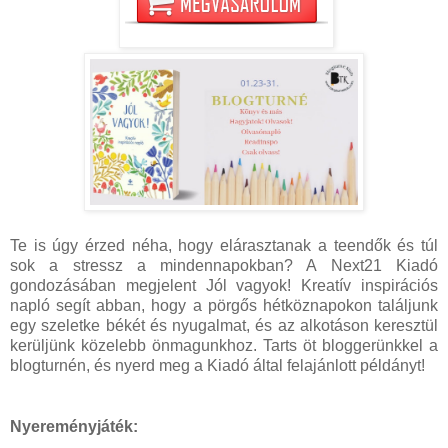
Te is úgy érzed néha, hogy elárasztanak a teendők és túl
sok a stressz a mindennapokban? A Next21 Kiadó
gondozásában megjelent Jól vagyok! Kreatív inspirációs
napló segít abban, hogy a pörgős hétköznapokon találjunk
egy szeletke békét és nyugalmat, és az alkotáson keresztül
kerüljünk közelebb önmagunkhoz. Tarts öt bloggerünkkel a
blogturnén, és nyerd meg a Kiadó által felajánlott példányt!
Nyereményjáték: