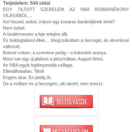
Terjedelem:
544 oldal
EGY TILTOTT SZERELEM AZ NBA ROBBANÉKONY 
VILÁGÁBÓL…

Azt hiszed, tudod, milyen egy kosaras barátnőjének lenni?

Nem tudod.

A tündérmesém a feje tetejére állt.

És boldogtalanul éltek… Megcsókoltam a herceget, és átveréssé 
változott.

Bolond voltam, a szerelme pedig – a bolondok aranya.

Most van egy új játékos a játszmában, August West.

Az NBA egyik legfényesebb csillaga.

Ellenállhatatlan. Tiltott

Engem akar. Én pedig őt.

De a múltam és a hercegem, aki átvert, nem ereszt.