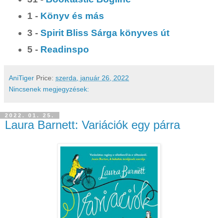
1 -
Könyv és más
3 -
Spirit Bliss Sárga könyves út
5 -
Readinspo
AniTiger
Price:
szerda, január 26, 2022
Nincsenek megjegyzések:
2022. 01. 25.
Laura Barnett: Variációk egy párra