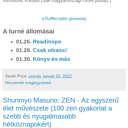
sorsolunk. A kiadó csak magyarországi címre postáz.)
a Rafflecopter giveaway
A turné állomásai
01.26.
Readinspo
01.28.
Csak olvass!
01.30.
Könyv és más
Sarah
Price:
szerda, január 26, 2022
Nincsenek megjegyzések:
Shunmyo Masuno: ZEN - Az egyszerű
élet művészete (100 zen gyakorlat a
szebb és nyugalmasabb
hétköznapokért)