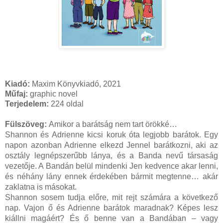
Kiadó:
Maxim Könyvkiadó, 2021
Műfaj:
graphic novel
Terjedelem:
224 oldal
Fülszöveg:
Amikor a barátság nem tart örökké…
Shannon és Adrienne kicsi koruk óta legjobb barátok. Egy
napon azonban Adrienne elkezd Jennel barátkozni, aki az
osztály legnépszerűbb lánya, és a Banda nevű társaság
vezetője. A Bandán belül mindenki Jen kedvence akar lenni,
és néhány lány ennek érdekében bármit megtenne… akár
zaklatna is másokat.
Shannon sosem tudja előre, mit rejt számára a következő
nap. Vajon ő és Adrienne barátok maradnak? Képes lesz
kiállni magáért? És ő benne van a Bandában – vagy