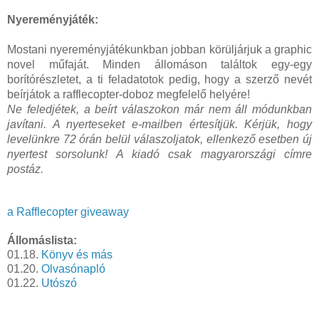
Nyereményjáték:
Mostani nyereményjátékunkban jobban körüljárjuk a graphic
novel műfaját. Minden állomáson találtok egy-egy
borítórészletet, a ti feladatotok pedig, hogy a szerző nevét
beírjátok a rafflecopter-doboz megfelelő helyére!
Ne feledjétek, a beírt válaszokon már nem áll módunkban
javítani. A nyerteseket e-mailben értesítjük. Kérjük, hogy
levelünkre 72 órán belül válaszoljatok, ellenkező esetben új
nyertest sorsolunk! A kiadó csak magyarországi címre
postáz.
a Rafflecopter giveaway
Állomáslista:
01.18.
Könyv és más
01.20.
Olvasónapló
01.22.
Utószó