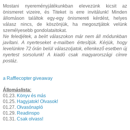
Mostani nyereményjátékunkban elevezünk kicsit az
önismeret vizeire, és Titeket is erre invitálunk! Minden
állomáson találtok egy-egy önismereti kérdést, helyes
válasz nincs, de köszönjük, ha megosztjátok velünk
személyesebb gondolataitokat.
Ne feledjétek, a beírt válaszokon már nem áll módunkban
javítani. A nyerteseket e-mailben értesítjük. Kérjük, hogy
levelünkre 72 órán belül válaszoljatok, ellenkező esetben új
nyertest sorsolunk! A kiadó csak magyarországi címre
postáz.
a Rafflecopter giveaway
Állomáslista:
01.23.
Könyv és más
01.25.
Hagyjatok! Olvasok!
01.27.
Olvasónapló
01.29.
Readinspo
01.31.
Csak olvass!