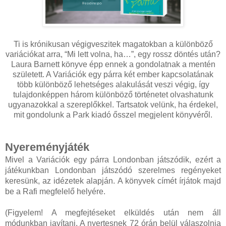
Ti is krónikusan végigveszitek magatokban a különböző
variációkat arra, “Mi lett volna, ha…”, egy rossz döntés után?
Laura Barnett könyve épp ennek a gondolatnak a mentén
született. A Variációk egy párra két ember kapcsolatának
több különböző lehetséges alakulását veszi végig, így
tulajdonképpen három különböző történetet olvashatunk
ugyanazokkal a szereplőkkel. Tartsatok velünk, ha érdekel,
mit gondolunk a Park kiadó ősszel megjelent könyvéről.
Nyereményjáték
Mivel a Variációk egy párra Londonban játszódik, ezért a
játékunkban Londonban játszódó szerelmes regényeket
keresünk, az idézetek alapján. A könyvek címét írjátok majd
be a Rafi megfelelő helyére.
(Figyelem! A megfejtéseket elküldés után nem áll
módunkban javítani. A nyertesnek 72 órán belül válaszolnia