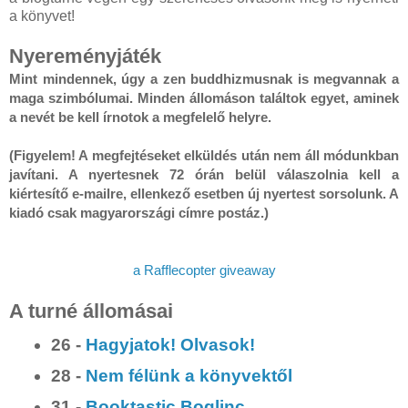
a könyvet!
Nyereményjáték
Mint mindennek, úgy a zen buddhizmusnak is megvannak a 
maga szimbólumai. Minden állomáson találtok egyet, aminek 
a nevét be kell írnotok a megfelelő helyre. 

(Figyelem! A megfejtéseket elküldés után nem áll módunkban 
javítani. A nyertesnek 72 órán belül válaszolnia kell a 
kiértesítő e-mailre, ellenkező esetben új nyertest sorsolunk. A 
kiadó csak magyarországi címre postáz.)
a Rafflecopter giveaway
A turné állomásai
26 -
Hagyjatok! Olvasok!
28 -
Nem félünk a könyvektől
31 -
Booktastic Boglinc