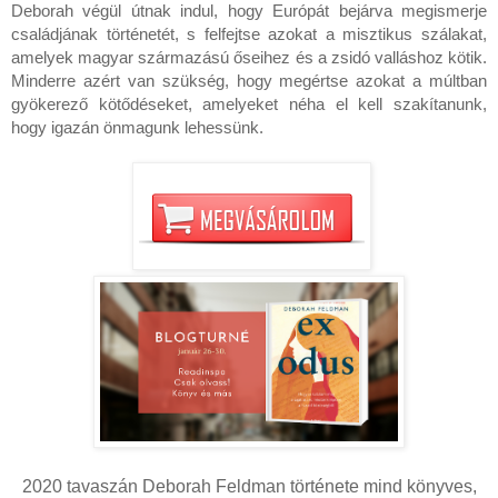
Deborah végül útnak indul, hogy Európát bejárva megismerje 
családjának történetét, s felfejtse azokat a misztikus szálakat, 
amelyek magyar származású őseihez és a zsidó valláshoz kötik. 
Minderre azért van szükség, hogy megértse azokat a múltban 
gyökerező kötődéseket, amelyeket néha el kell szakítanunk, 
2020 tavaszán Deborah Feldman története mind könyves,