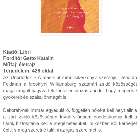
Kiadó:
Libri
Fordító:
Getto Katalin
Műfaj:
életrajz
Terjedelem: 426
oldal
Az Unortodox – A másik út című sikerkönyv szerzője, Deborah 
Feldman a brooklyni Williamsburg szatmári zsidó közösségét 
maga mögött hagyva felejthetetlen utazásra indul, hogy megértse 
gyökereit és ezáltal önmagát is.

Deborah-nak immár egyedülálló, független nőként kell helyt állnia 
a zárt zsidó közösségen kívüli világban: gondoskodnia kell a 
fiáról, biztosítania kell a megélhetésüket, miközben írói karrierjét 
építi, s meg szeretné találni az igaz szerelmet is.
