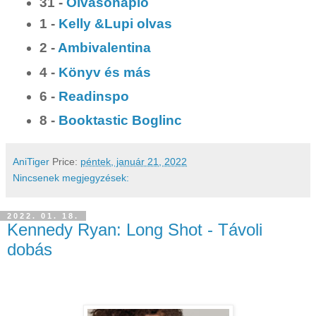
31 -
Olvasónapló
1 -
Kelly &Lupi olvas
2 -
Ambivalentina
4 -
Könyv és más
6 -
Readinspo
8 -
Booktastic Boglinc
AniTiger
Price:
péntek, január 21, 2022
Nincsenek megjegyzések:
2022. 01. 18.
Kennedy Ryan: Long Shot - Távoli
dobás