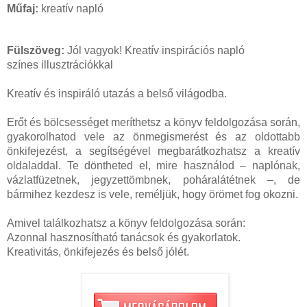
Műfaj:
kreatív napló
Fülszöveg:
Jól vagyok! Kreatív inspirációs napló
színes illusztrációkkal
Kreatív és inspiráló utazás a belső világodba.
Erőt és bölcsességet meríthetsz a könyv feldolgozása során,
gyakorolhatod vele az önmegismerést és az oldottabb
önkifejezést, a segítségével megbarátkozhatsz a kreatív
oldaladdal. Te döntheted el, mire használod – naplónak,
vázlatfüzetnek, jegyzettömbnek, poháralátétnek –, de
bármihez kezdesz is vele, reméljük, hogy örömet fog okozni.
Amivel találkozhatsz a könyv feldolgozása során:
Azonnal hasznosítható tanácsok és gyakorlatok.
Kreativitás, önkifejezés és belső jólét.