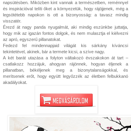
napsütésben. Miközben kint vannak a természetben, reménnyel 
és inspirációval telíti őket a környezetük, hogy rájöjjenek, még a 
legsötétebb napokon is ott a bizonyosság: a tavasz mindig 
visszatér.

Érezd át nagy panda nyugalmát, aki mindig eszünkbe juttatja, 
hogy mik az igazán fontos dolgok, és nem mulasztja el kiélvezni 
az apró, egyszerű pillanatokat.

Fedezd fel mindennapjaid világát kis sárkány kíváncsi 
tekintetével, akinek, bár a termete kicsi, a szíve nagy.

A két barát utazása a folyton váltakozó évszakokon át tart – 
csatlakozz hozzájuk, ahogyan rájönnek, hogyan éljenek a 
pillanatban, békéljenek meg a bizonytalanságokkal, és 
merítsenek erőt, hogy együtt legyőzzék az életben felbukkanó 
akadályokat.