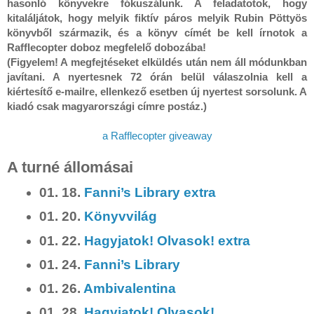
hasonló könyvekre fókuszálunk. A feladatotok, hogy 
kitaláljátok, hogy melyik fiktív páros melyik Rubin Pöttyös 
könyvből származik, és a könyv címét be kell írnotok a 
Rafflecopter doboz megfelelő dobozába!

(Figyelem! A megfejtéseket elküldés után nem áll módunkban 
javítani. A nyertesnek 72 órán belül válaszolnia kell a 
kiértesítő e-mailre, ellenkező esetben új nyertest sorsolunk. A 
kiadó csak magyarországi címre postáz.) 
a Rafflecopter giveaway
A turné állomásai
01. 18.
Fanni’s Library extra
01. 20.
Könyvvilág
01. 22.
Hagyjatok! Olvasok! extra
01. 24.
Fanni’s Library
01. 26.
Ambivalentina
01. 28.
Hagyjatok! Olvasok!