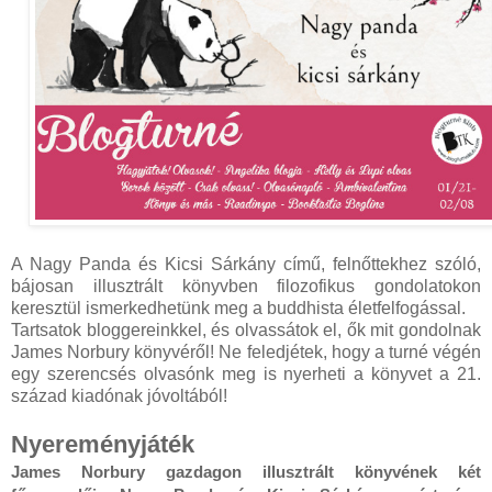
A Nagy ​Panda és Kicsi Sárkány című, felnőttekhez szóló,
bájosan illusztrált könyvben filozofikus gondolatokon
keresztül ismerkedhetünk meg a buddhista életfelfogással.
Tartsatok bloggereinkkel, és olvassátok el, ők mit gondolnak
James Norbury könyvéről! Ne feledjétek, hogy a turné végén
egy szerencsés olvasónk meg is nyerheti a könyvet a 21.
század kiadónak jóvoltából!
Nyereményjáték
James Norbury gazdagon illusztrált könyvének két 