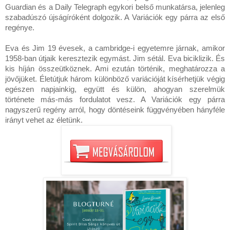
Guardian és a Daily Telegraph egykori belső munkatársa, jelenleg 
szabadúszó újságíróként dolgozik. A Variációk egy párra az első 
regénye.

Eva és Jim 19 évesek, a cambridge-i egyetemre járnak, amikor 
1958-ban útjaik keresztezik egymást. Jim sétál. Eva biciklizik. És 
kis híján összeütköznek. Ami ezután történik, meghatározza a 
jövőjüket. Életútjuk három különböző variációját kísérhetjük végig 
egészen napjainkig, együtt és külön, ahogyan szerelmük 
története más-más fordulatot vesz. A Variációk egy párra 
nagyszerű regény arról, hogy döntéseink függvényében hányféle 
irányt vehet az életünk.