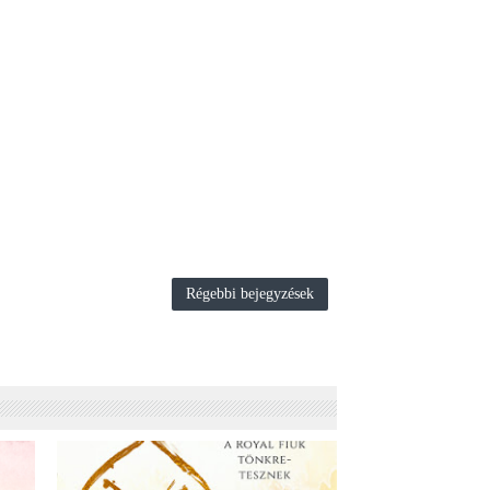
Régebbi bejegyzések