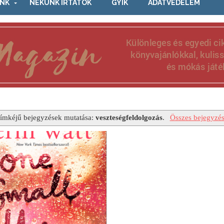
NK
NEKÜNK ÍRTÁTOK
GYIK
ADATVÉDELEM
ímkéjű bejegyzések mutatása:
veszteségfeldolgozás
.
Összes bejegyzés