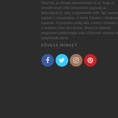
könyvek, az olvasás népszerűsítése és az, hogy az
olvasók minél több információt kapjanak az
újdonságokról, még megjelenésük előtt. Így szeret
segíteni a választásban, és kicsit fokozni a várakozá
izgalmát. A posztokat pedig akár a könyv olvasása 
is érdemes lehet újra átfutni, hiszen az általunk
megosztott érdekességek még a könyvek olvasása ut
nyújthatnak pluszt.
KÖVESS MINKET