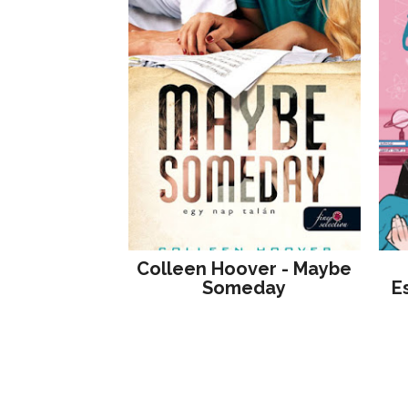
Colleen Hoover - Maybe
Someday
E