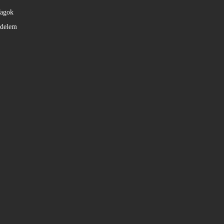
agok
édelem