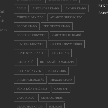
BTK T
AGAVE
ALEXANDRA KIADÓ
ANIMUS KIADÓ
nénk
Adatv
s
ATHENAEUM KIADÓ
ATLANTIC PRESS KIADÓ
után
BOOOK KIADÓ
BETŰTÉSZTA KIADÓ
án is
BOOKLINE KÖNYVEK
CARTAPHILUS KIADÓ
CENTRAL KÖNYVEK
CICERÓ KÖNYVSTÚDIÓ
CONTENT 2 CONNECT
COR LEONIS
CSER KIADÓ
DECENS MÉDIA MAGAZIN
DELFIN KÖNYVEK
DELTA VISION
DREAM VÁLOGATÁS
ERAWAN KIADÓ
FŐNIX KÖNYVMŰHELY
GABO SFF
GABO KIADÓ
GENERAL PRESS
GRAFOMAN KIADÓ
HELIKON