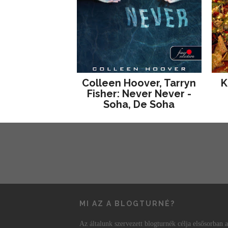
Colleen Hoover, Tarryn
K
Fisher: Never Never -
Soha, De Soha
MI AZ A BLOGTURNÉ?
Az általunk szervezett blogturnék célja elsősorban a