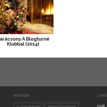
arácsony A Blogturné
Klubbal (2014)
KIADÓK
LIN
GyIK
21. SZÁZAD KIADÓ
ABSZOLÚT KÖNYVEK