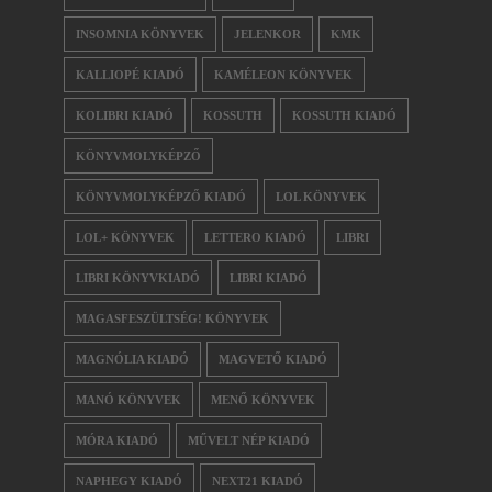
INSOMNIA KÖNYVEK
JELENKOR
KMK
KALLIOPÉ KIADÓ
KAMÉLEON KÖNYVEK
KOLIBRI KIADÓ
KOSSUTH
KOSSUTH KIADÓ
KÖNYVMOLYKÉPZŐ
KÖNYVMOLYKÉPZŐ KIADÓ
LOL KÖNYVEK
LOL+ KÖNYVEK
LETTERO KIADÓ
LIBRI
LIBRI KÖNYVKIADÓ
LIBRI KIADÓ
MAGASFESZÜLTSÉG! KÖNYVEK
MAGNÓLIA KIADÓ
MAGVETŐ KIADÓ
MANÓ KÖNYVEK
MENŐ KÖNYVEK
MÓRA KIADÓ
MŰVELT NÉP KIADÓ
NAPHEGY KIADÓ
NEXT21 KIADÓ