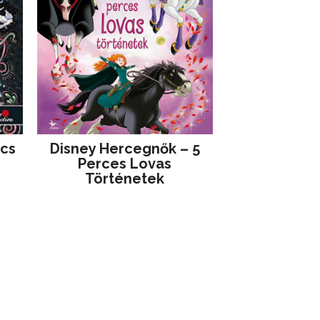
jcs
Disney ​Hercegnők – 5
Perces Lovas
Történetek