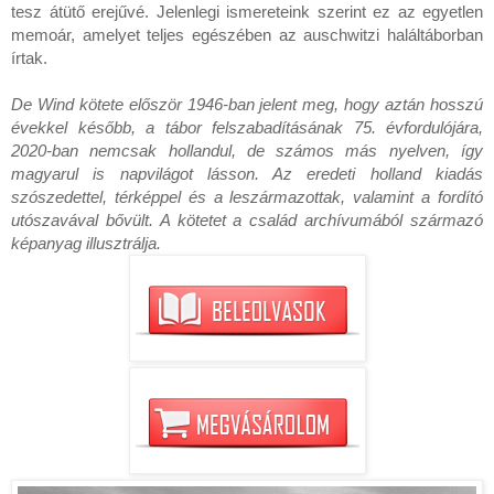
tesz átütő erejűvé. Jelenlegi ismereteink szerint ez az egyetlen 
memoár, amelyet teljes egészében az auschwitzi haláltáborban 
írtak.

De Wind kötete először 1946-ban jelent meg, hogy aztán hosszú 
évekkel később, a tábor felszabadításának 75. évfordulójára, 
2020-ban nemcsak hollandul, de számos más nyelven, így 
magyarul is napvilágot lásson. Az eredeti holland kiadás 
szószedettel, térképpel és a leszármazottak, valamint a fordító 
utószavával bővült. A kötetet a család archívumából származó 
képanyag illusztrálja.