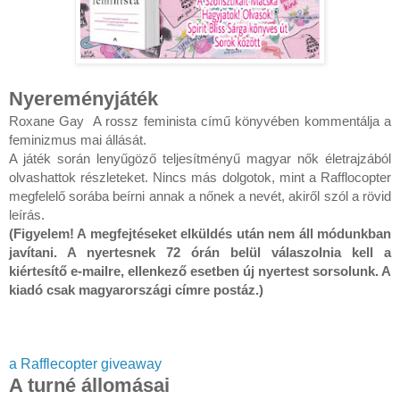
Nyereményjáték
Roxane Gay  A rossz feminista című könyvében kommentálja a 
feminizmus mai állását. 

A játék során lenyűgöző teljesítményű magyar nők életrajzából 
olvashattok részleteket. Nincs más dolgotok, mint a Rafflocopter 
megfelelő sorába beírni annak a nőnek a nevét, akiről szól a rövid 
(Figyelem! A megfejtéseket elküldés után nem áll módunkban 
javítani. A nyertesnek 72 órán belül válaszolnia kell a 
kiértesítő e-mailre, ellenkező esetben új nyertest sorsolunk. A 
kiadó csak magyarországi címre postáz.)
a Rafflecopter giveaway
A turné állomásai