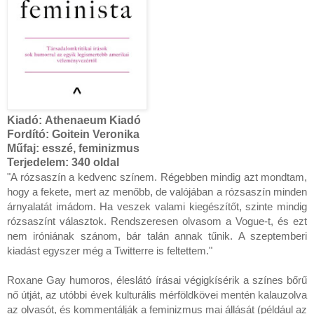
Kiadó:
Athenaeum Kiadó
Fordító:
Goitein Veronika
Műfaj: esszé, feminizmus
Terjedelem:
340 oldal
"A rózsaszín a kedvenc színem. Régebben mindig azt mondtam, 
hogy a fekete, mert az menőbb, de valójában a rózsaszín minden 
árnyalatát imádom. Ha veszek valami kiegészítőt, szinte mindig 
rózsaszínt választok. Rendszeresen olvasom a Vogue-t, és ezt 
nem iróniának szánom, bár talán annak tűnik. A szeptemberi 
kiadást egyszer még a Twitterre is feltettem."

Roxane Gay humoros, éleslátó írásai végigkísérik a színes bőrű 
nő útját, az utóbbi évek kulturális mérföldkövei mentén kalauzolva 
az olvasót, és kommentálják a feminizmus mai állását (például az 