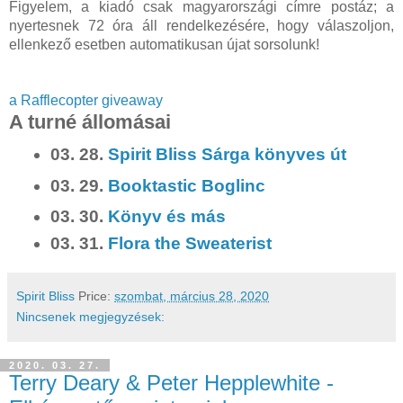
Figyelem, a kiadó csak magyarországi címre postáz; a
nyertesnek 72 óra áll rendelkezésére, hogy válaszoljon,
ellenkező esetben automatikusan újat sorsolunk!
a Rafflecopter giveaway
A turné állomásai
03. 28.
Spirit Bliss Sárga könyves út
03. 29.
Booktastic Boglinc
03. 30.
Könyv és más
03. 31.
Flora the Sweaterist
Spirit Bliss
Price:
szombat, március 28, 2020
Nincsenek megjegyzések:
2020. 03. 27.
Terry Deary & Peter Hepplewhite -