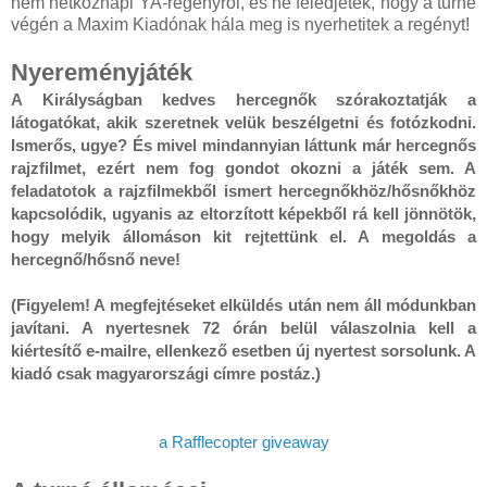
nem hétköznapi YA-regényről, és ne feledjétek, hogy a turné
végén a Maxim Kiadónak hála meg is nyerhetitek a regényt!
Nyereményjáték
A Királyságban kedves hercegnők szórakoztatják a 
látogatókat, akik szeretnek velük beszélgetni és fotózkodni. 
Ismerős, ugye? És mivel mindannyian láttunk már hercegnős 
rajzfilmet, ezért nem fog gondot okozni a játék sem. A 
feladatotok a rajzfilmekből ismert hercegnőkhöz/hősnőkhöz 
kapcsolódik, ugyanis az eltorzított képekből rá kell jönnötök, 
hogy melyik állomáson kit rejtettünk el. A megoldás a 
hercegnő/hősnő neve!

(Figyelem! A megfejtéseket elküldés után nem áll módunkban 
javítani. A nyertesnek 72 órán belül válaszolnia kell a 
kiértesítő e-mailre, ellenkező esetben új nyertest sorsolunk. A 
kiadó csak magyarországi címre postáz.)
a Rafflecopter giveaway