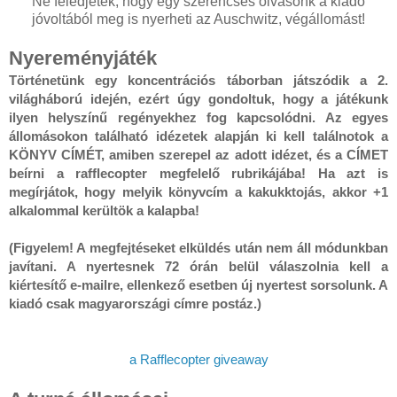
Ne feledjétek, hogy egy szerencsés olvasónk a kiadó
jóvoltából meg is nyerheti az Auschwitz, ​végállomást!
Nyereményjáték
Történetünk egy koncentrációs táborban játszódik a 2. 
világháború idején, ezért úgy gondoltuk, hogy a játékunk 
ilyen helyszínű regényekhez fog kapcsolódni. Az egyes 
állomásokon található idézetek alapján ki kell találnotok a 
KÖNYV CÍMÉT, amiben szerepel az adott idézet, és a CÍMET 
beírni a rafflecopter megfelelő rubrikájába! Ha azt is 
megírjátok, hogy melyik könyvcím a kakukktojás, akkor +1 
alkalommal kerültök a kalapba!

(Figyelem! A megfejtéseket elküldés után nem áll módunkban 
javítani. A nyertesnek 72 órán belül válaszolnia kell a 
kiértesítő e-mailre, ellenkező esetben új nyertest sorsolunk. A 
kiadó csak magyarországi címre postáz.)
a Rafflecopter giveaway