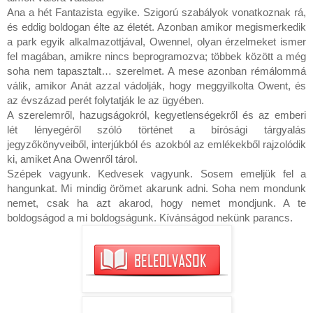
Ana a hét Fantazista egyike. Szigorú szabályok vonatkoznak rá, 
és eddig boldogan élte az életét. Azonban amikor megismerkedik 
a park egyik alkalmazottjával, Owennel, olyan érzelmeket ismer 
fel magában, amikre nincs beprogramozva; többek között a még 
soha nem tapasztalt… szerelmet. A mese azonban rémálommá 
válik, amikor Anát azzal vádolják, hogy meggyilkolta Owent, és 
az évszázad perét folytatják le az ügyében.

A szerelemről, hazugságokról, kegyetlenségekről és az emberi 
lét lényegéről szóló történet a bírósági tárgyalás 
jegyzőkönyveiből, interjúkból és azokból az emlékekből rajzolódik 
ki, amiket Ana Owenről tárol.

Szépek vagyunk. Kedvesek vagyunk. Sosem emeljük fel a 
hangunkat. Mi mindig örömet akarunk adni. Soha nem mondunk 
nemet, csak ha azt akarod, hogy nemet mondjunk. A te 
boldogságod a mi boldogságunk. Kívánságod nekünk parancs.