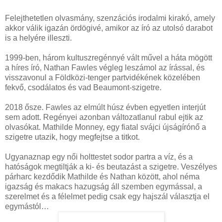
Felejthetetlen olvasmány, szenzációs irodalmi kirakó, amely
akkor válik igazán ördögivé, amikor az író az utolsó darabot
is a helyére illeszti.
1999-ben, három kultuszregénnyé vált művel a háta mögött
a híres író, Nathan Fawles végleg leszámol az írással, és
visszavonul a Földközi-tenger partvidékének közelében
fekvő, csodálatos és vad Beaumont-szigetre.
2018 ősze. Fawles az elmúlt húsz évben egyetlen interjút
sem adott. Regényei azonban változatlanul rabul ejtik az
olvasókat. Mathilde Monney, egy fiatal svájci újságírónő a
szigetre utazik, hogy megfejtse a titkot.
Ugyanaznap egy női holttestet sodor partra a víz, és a
hatóságok megtiltják a ki- és beutazást a szigetre. Veszélyes
párharc kezdődik Mathilde és Nathan között, ahol néma
igazság és makacs hazugság áll szemben egymással, a
szerelmet és a félelmet pedig csak egy hajszál választja el
egymástól…