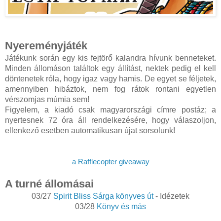
Nyereményjáték
Játékunk során egy kis fejtörő kalandra hívunk benneteket.
Minden állomáson találtok egy állítást, nektek pedig el kell
döntenetek róla, hogy igaz vagy hamis. De egyet se féljetek,
amennyiben hibáztok, nem fog rátok rontani egyetlen
vérszomjas múmia sem!
Figyelem, a kiadó csak magyarországi címre postáz; a
nyertesnek 72 óra áll rendelkezésére, hogy válaszoljon,
ellenkező esetben automatikusan újat sorsolunk!
a Rafflecopter giveaway
A turné állomásai
03/27
Spirit Bliss Sárga könyves út
- Idézetek
03/28
Könyv és más