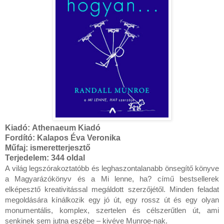
Kiadó:
Athenaeum Kiadó
Fordító:
Kalapos Éva Veronika
Műfaj: ismeretterjesztő
Terjedelem:
344 oldal
A világ legszórakoztatóbb és leghaszontalanabb önsegítő könyve 
a Magyarázókönyv és a Mi lenne, ha? című bestsellerek 
elképesztő kreativitással megáldott szerzőjétől. Minden feladat 
megoldására kínálkozik egy jó út, egy rossz út és egy olyan 
monumentális, komplex, szertelen és célszerűtlen út, ami 
senkinek sem jutna eszébe – kivéve Munroe-nak.
