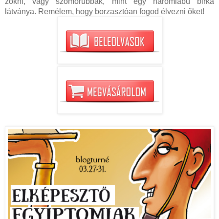
zokni, vagy szomorúbbak, mint egy háromlábú birka
látványa. Remélem, hogy borzasztóan fogod élvezni őket!