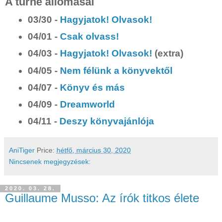
A turné állomásai
03/30 -
Hagyjatok! Olvasok!
04/01 -
Csak olvass!
04/03 -
Hagyjatok! Olvasok!
(extra)
04/05 -
Nem félünk a könyvektől
04/07 -
Könyv és más
04/09 -
Dreamworld
04/11 -
Deszy könyvajánlója
AniTiger
Price:
hétfő, március 30, 2020
Nincsenek megjegyzések:
2020. 03. 28.
Guillaume Musso: Az írók titkos élete