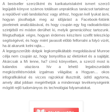
A bestseller szerzőként és karikaturistaként ismert szerző 
legújabb könyve számos totálisan unpraktikus tanácsot tartalmaz 
a repülővel való landoláshoz vagy ahhoz, hogyan kell lyukat ásni, 
hogyan jósolhatjuk meg az időjárást a Facebook-fotóink 
pixeleinek analizálásával, és hogy csupán egy fog radioaktivitási 
szintjéből mi módon derülhet ki, melyik generációhoz tartozunk. 
Megtudhatjuk végre, hogyan érdemes készíteni szelfit teleszkóp 
segítségével, és hogy miért javasolt előbb felforralni a folyó vizét, 
ha át akarunk kelni rajta…

A legegyszerűbb dolgok legkomplikáltabb megoldásával Munroe 
célja nem csupán az, hogy bonyolítsa az életünket és a sajátját. 
Akárcsak a Mi lenne, ha? című könyvében, a szerző most is 
kalandos utazásra hív a lehető legabszurdabb 
megközelítésmódok izgalmas világába: a Hogyan… okos 
infografikákkal és vicces rajzokkal illusztrált, üdítő agytorna, 
amely által jobban megérthetjük a mindennapi tevékenységeink 