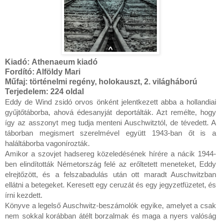
Kiadó:
Athenaeum kiadó
Fordító:
Alföldy Mari
Műfaj:
történelmi regény, holokauszt, 2. világháború
Terjedelem:
224 oldal
Eddy ​de Wind zsidó orvos önként jelentkezett abba a hollandiai 
gyűjtőtáborba, ahová édesanyját deportálták. Azt remélte, hogy 
így az asszonyt meg tudja menteni Auschwitztól, de tévedett. A 
táborban megismert szerelmével együtt 1943-ban őt is a 
haláltáborba vagonírozták.

Amikor a szovjet hadsereg közeledésének hírére a nácik 1944-
ben elindították Németország felé az erőltetett meneteket, Eddy 
elrejtőzött, és a felszabadulás után ott maradt Auschwitzban 
ellátni a betegeket. Keresett egy ceruzát és egy jegyzetfüzetet, és 
írni kezdett.

Könyve a legelső Auschwitz-beszámolók egyike, amelyet a csak 
nem sokkal korábban átélt borzalmak és maga a nyers valóság 