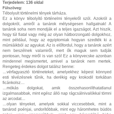
Terjedelem:
136 oldal
Fülszöveg:
Tébolyult ​történelmi tények tárháza.
Ez a könyv tébolyító történelmi tényekről szól. Azokról a
dolgokról, amiről a tanárok mélységesen hallgatnak! A
tanárok soha nem mondják el a teljes igazságot. Azt hiszik,
hogy túl fiatal vagy még az olyan hátborzongató dolgokhoz,
mint például, hogy az egyiptomiak hogyan szedték ki a
múmiáikból az agyukat. Az is előfordul, hogy a tanárok azért
nem beszélnek valamiről, mert ők maguk sem tudják
pontosan, hogy miről is van szó! Ez a könyvecske azonban
mindennel megismertet, amivel a tanárok nem mertek.
Rengeteg érdekes dolgot találsz benne:
…vérfagyasztó történeteket, amelyekhez képest könnyed
esti tévézésnek tűnik, ha derékig egy krokodil torkában
ficánkolsz…
…mókás dolgokat, amik összehasonlíthatatlanul
izgalmasabbak, mint egész álló nap rágcsálnivalókkal tömni
az arcodat…
…olyan tényeket, amelyek sokkal viccesebbek, mint a
tanárod poénjai, undorítóbbak, mint egy háromhetes büdös