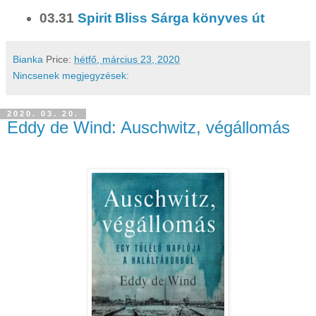
03.31
Spirit Bliss Sárga könyves út
Bianka
Price:
hétfő, március 23, 2020
Nincsenek megjegyzések:
2020. 03. 20.
Eddy de Wind: Auschwitz, ​végállomás