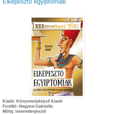
Elképesztő ​egyiptomiak
Kiadó:
Könyvmolyképző Kiadó
Fordító:
Hegyesi Gabriella
Műfaj:
ismeretterjesztő