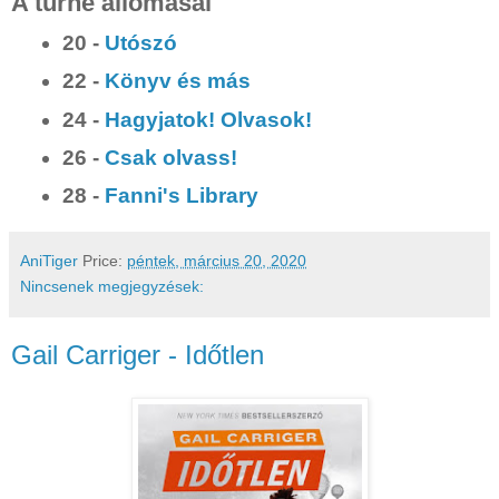
A turné állomásai
20 -
Utószó
22 -
Könyv és más
24 -
Hagyjatok! Olvasok!
26 -
Csak olvass!
28 -
Fanni's Library
AniTiger
Price:
péntek, március 20, 2020
Nincsenek megjegyzések:
Gail Carriger - Időtlen