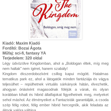
Kiadó:
Maxim Kiadó
Fordító:
Bozai Ágota
Műfaj: sci-fi, fantasy YA
Terjedelem:
320 oldal
Légy üdvözölve Kingdomban, ahol a „Boldogan éltek, míg meg 
nem haltak” nem ígéret, hanem szabály!

Kingdom ékszerdobozként csillog kapui mögött. Hatalmas 
tematikus park ez, ahol a látogatók minden fantáziája és vágya 
teljesülhet – repülhetnek virtuális sárkányok hátán, élvezhetik, 
ahogyan óriásként magasodnak föléjük a várak, és olyan 
korábban kihalt és hibrid állatfajokat figyelhetnek meg, melyeket 
sehol máshol. Az élményeiket a Fantazisták garantálják, a csoda 
szép félig robot, félig ember hibrid hercegnők, akik feladata az 
álmok valóra váltása.
