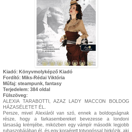
Kiadó:
Könyvmolyképző Kiadó
Fordító:
Miks-Rédai Viktória
Műfaj:
steampunk, fantasy
Terjedelem:
384 oldal
Fülszöveg:
ALEXIA ​TARABOTTI, AZAZ LADY MACCON BOLDOG
HÁZASÉLETET ÉL.
Persze, mivel Alexiáról van szó, ennek a boldogságnak
része, hogy a farkasembereket bevezesse a londoni
társaság krémjébe, miközben egy vámpír második legjobb
ruhaszobájában él, és egy koraérett totyogóssal birkózik, aki