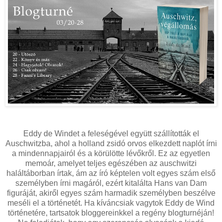
Eddy ​de Windet a feleségével együtt szállították el
Auschwitzba, ahol a holland zsidó orvos elkezdett naplót írni
a mindennapjairól és a körülötte lévőkről. Ez az egyetlen
memoár, amelyet teljes egészében az auschwitzi
haláltáborban írtak, ám az író képtelen volt egyes szám első
személyben írni magáról, ezért kitalálta Hans van Dam
figuráját, akiről egyes szám harmadik személyben beszélve
meséli el a történetét. Ha kíváncsiak vagytok Eddy de Wind
történetére, tartsatok bloggereinkkel a regény blogturnéján!