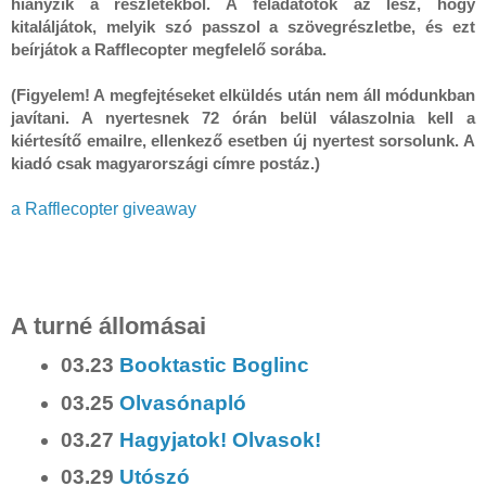
hiányzik a részletekből. A feladatotok az lesz, hogy 
kitaláljátok, melyik szó passzol a szövegrészletbe, és ezt 
beírjátok a Rafflecopter megfelelő sorába.

(Figyelem! A megfejtéseket elküldés után nem áll módunkban 
javítani. A nyertesnek 72 órán belül válaszolnia kell a 
kiértesítő emailre, ellenkező esetben új nyertest sorsolunk. A 
a Rafflecopter giveaway
A turné állomásai
03.23
Booktastic Boglinc
03.25
Olvasónapló
03.27
Hagyjatok! Olvasok!
03.29
Utószó