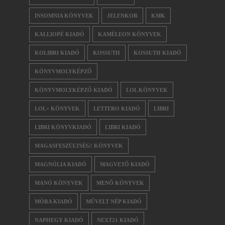
INSOMNIA KÖNYVEK
JELENKOR
KMK
KALLIOPÉ KIADÓ
KAMÉLEON KÖNYVEK
KOLIBRI KIADÓ
KOSSUTH
KOSSUTH KIADÓ
KÖNYVMOLYKÉPZŐ
KÖNYVMOLYKÉPZŐ KIADÓ
LOL KÖNYVEK
LOL+ KÖNYVEK
LETTERO KIADÓ
LIBRI
LIBRI KÖNYVKIADÓ
LIBRI KIADÓ
MAGASFESZÜLTSÉG! KÖNYVEK
MAGNÓLIA KIADÓ
MAGVETŐ KIADÓ
MANÓ KÖNYVEK
MENŐ KÖNYVEK
MÓRA KIADÓ
MŰVELT NÉP KIADÓ
NAPHEGY KIADÓ
NEXT21 KIADÓ