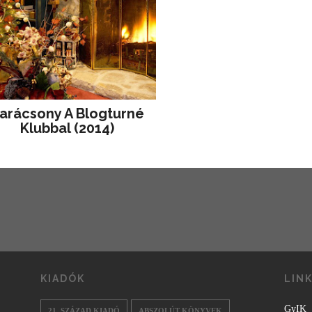
arácsony A Blogturné
Klubbal (2014)
KIADÓK
LIN
GyIK
21. SZÁZAD KIADÓ
ABSZOLÚT KÖNYVEK