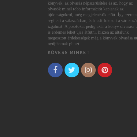
könyvek, az olvasás népszerűsítése és az, hogy az
olvasók minél több információt kapjanak az
újdonságokról, még megjelenésük előtt. Így szeret
segíteni a választásban, és kicsit fokozni a várakozá
izgalmát. A posztokat pedig akár a könyv olvasása 
is érdemes lehet újra átfutni, hiszen az általunk
megosztott érdekességek még a könyvek olvasása ut
nyújthatnak pluszt.
KÖVESS MINKET