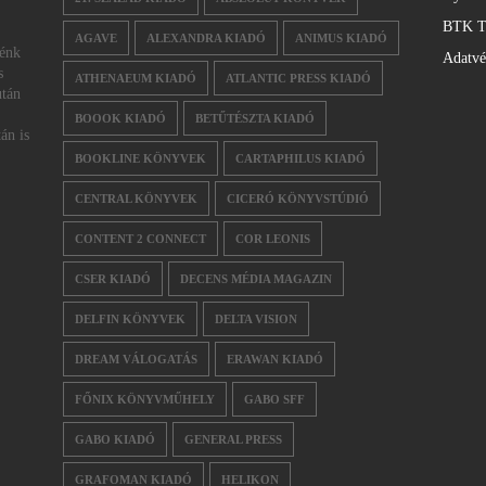
BTK T
AGAVE
ALEXANDRA KIADÓ
ANIMUS KIADÓ
nénk
Adatv
s
ATHENAEUM KIADÓ
ATLANTIC PRESS KIADÓ
után
BOOOK KIADÓ
BETŰTÉSZTA KIADÓ
án is
BOOKLINE KÖNYVEK
CARTAPHILUS KIADÓ
CENTRAL KÖNYVEK
CICERÓ KÖNYVSTÚDIÓ
CONTENT 2 CONNECT
COR LEONIS
CSER KIADÓ
DECENS MÉDIA MAGAZIN
DELFIN KÖNYVEK
DELTA VISION
DREAM VÁLOGATÁS
ERAWAN KIADÓ
FŐNIX KÖNYVMŰHELY
GABO SFF
GABO KIADÓ
GENERAL PRESS
GRAFOMAN KIADÓ
HELIKON