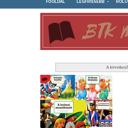
FŐOLDAL
LEGFRISSEBB
RÓLU
A következő