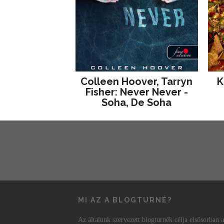
Colleen Hoover, Tarryn
K
Fisher: Never Never -
Soha, De Soha
MI AZ A BLOGTURNÉ?
Az általunk szervezett blogturnék célja elsősorban a