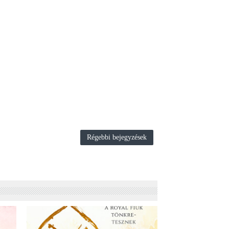
Régebbi bejegyzések