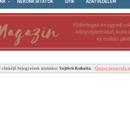
NK
NEKÜNK ÍRTÁTOK
GYIK
ADATVÉDELEM
 címkéjű bejegyzések mutatása:
Vojtěch Kubašta
.
Összes bejegyzés m