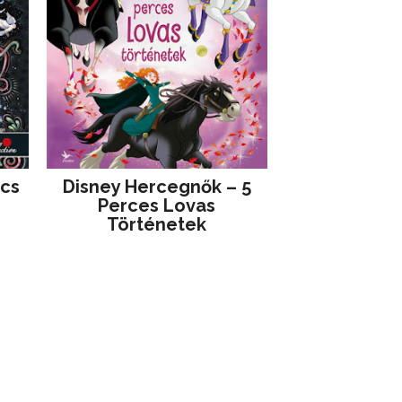
jcs
Disney ​Hercegnők – 5
Perces Lovas
Történetek