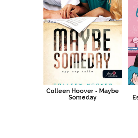
Colleen Hoover - Maybe
Someday
E