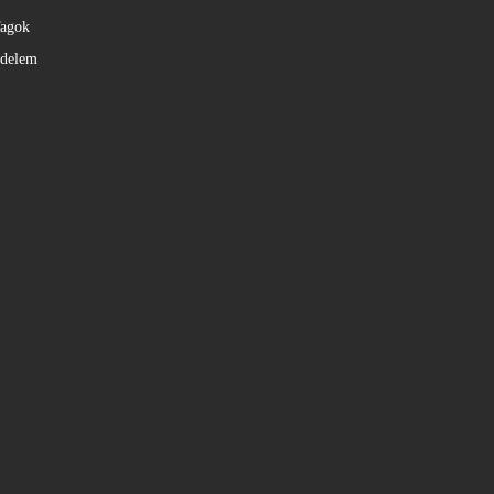
agok
édelem