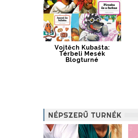
Vojtěch Kubašta:
Térbeli Mesék
Blogturné
NÉPSZERŰ TURNÉK