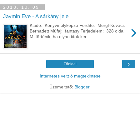
2018. 10. 09.
Jaymin Eve - A sárkány jele
›
Kiadó: Könyvmolyképző Fordító: Mergl-Kovács
Bernadett Műfaj: fantasy Terjedelem: 328 oldal
Mi történik, ha olyan titok ker...
›
Főoldal
Internetes verzió megtekintése
Üzemeltető:
Blogger
.