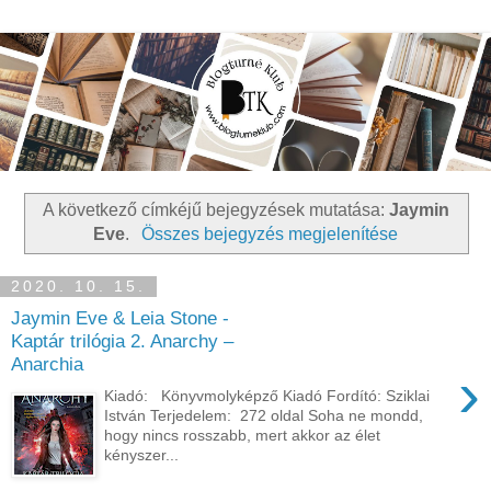
A következő címkéjű bejegyzések mutatása:
Jaymin
Eve
.
Összes bejegyzés megjelenítése
2020. 10. 15.
Jaymin Eve & Leia Stone -
Kaptár trilógia 2. Anarchy –
Anarchia
›
Kiadó: Könyvmolyképző Kiadó Fordító: Sziklai
István Terjedelem: 272 oldal Soha ne mondd,
hogy nincs rosszabb, mert akkor az élet
kényszer...