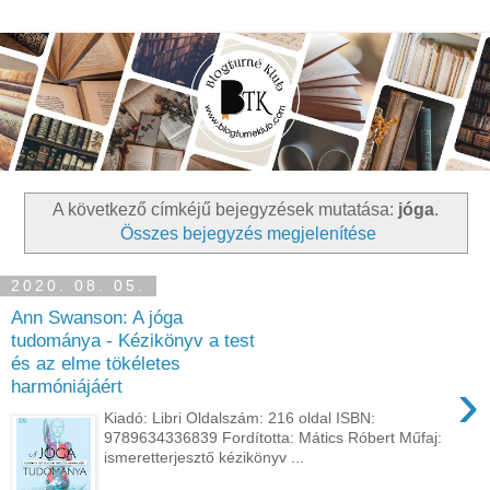
A következő címkéjű bejegyzések mutatása:
jóga
.
Összes bejegyzés megjelenítése
2020. 08. 05.
Ann Swanson: A ​jóga
tudománya - Kézikönyv a test
és az elme tökéletes
›
harmóniájáért
Kiadó: Libri Oldalszám: 216 oldal ISBN:
9789634336839 Fordította: Mátics Róbert Műfaj:
ismeretterjesztő kézikönyv ...