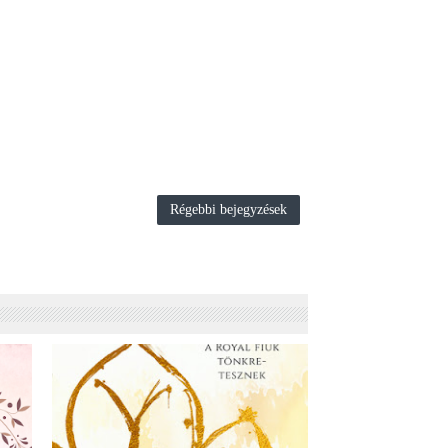
Régebbi bejegyzések