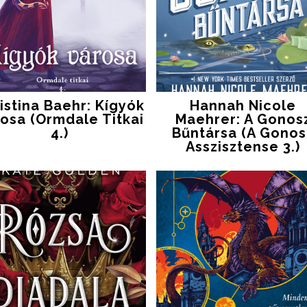
istina Baehr: Kígyók
Hannah Nicole
rosa (Ormdale Titkai
Maehrer: A Gonos
4.)
Bűntársa (A Gonos
Asszisztense 3.)