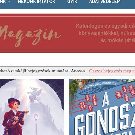
NK
NEKÜNK ÍRTÁTOK
GYIK
ADATVÉDELEM
tkező címkéjű bejegyzések mutatása:
Anassa
.
Összes bejegyzés megjel