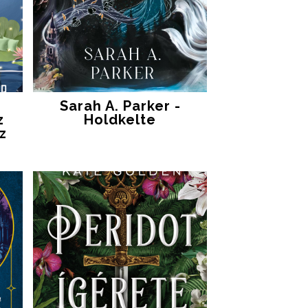
Sarah A. Parker -
z
Holdkelte
z