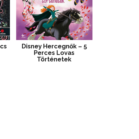
jcs
Disney ​Hercegnők – 5
Perces Lovas
Történetek