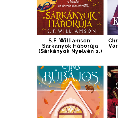
S.F. Williamson:
Chr
Sárkányok Háborúja
​vá
(Sárkányok Nyelvén 2.)