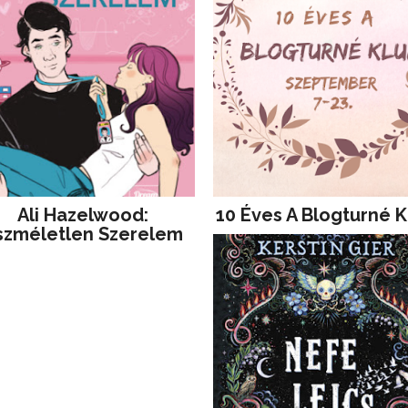
Ali Hazelwood:
10 Éves A Blogturné K
szméletlen Szerelem