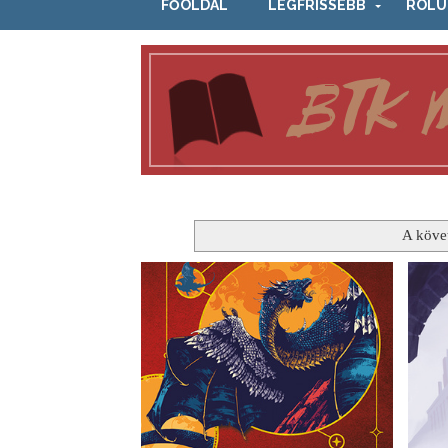
FŐOLDAL
LEGFRISSEBB
RÓLU
A köve