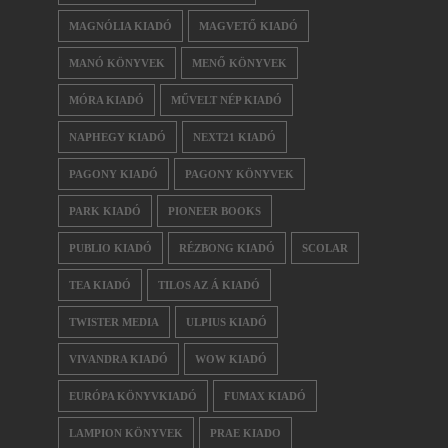
MAGNÓLIA KIADÓ
MAGVETŐ KIADÓ
MANÓ KÖNYVEK
MENŐ KÖNYVEK
MÓRA KIADÓ
MŰVELT NÉP KIADÓ
NAPHEGY KIADÓ
NEXT21 KIADÓ
PAGONY KIADÓ
PAGONY KÖNYVEK
PARK KIADÓ
PIONEER BOOKS
PUBLIO KIADÓ
RÉZBONG KIADÓ
SCOLAR
TEA KIADÓ
TILOS AZ Á KIADÓ
TWISTER MEDIA
ULPIUS KIADÓ
VIVANDRA KIADÓ
WOW KIADÓ
EURÓPA KÖNYVKIADÓ
FUMAX KIADÓ
LAMPION KÖNYVEK
PRAE KIADO