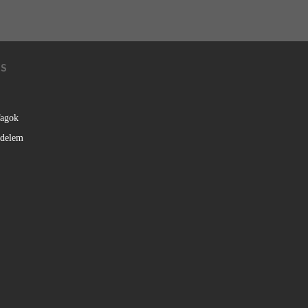
KS
agok
édelem