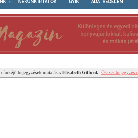
NK
NEKÜNK ÍRTÁTOK
GYIK
ADATVÉDELEM
 címkéjű bejegyzések mutatása:
Elisabeth Gifford
.
Összes bejegyzés m