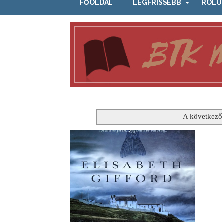
FŐOLDAL
LEGFRISSEBB
RÓLU
A következő