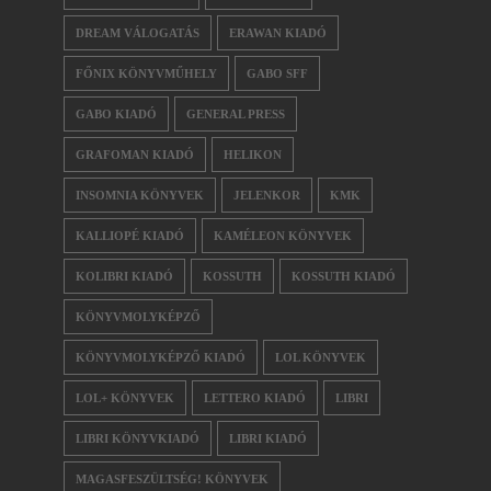
DREAM VÁLOGATÁS
ERAWAN KIADÓ
FŐNIX KÖNYVMŰHELY
GABO SFF
GABO KIADÓ
GENERAL PRESS
GRAFOMAN KIADÓ
HELIKON
INSOMNIA KÖNYVEK
JELENKOR
KMK
KALLIOPÉ KIADÓ
KAMÉLEON KÖNYVEK
KOLIBRI KIADÓ
KOSSUTH
KOSSUTH KIADÓ
KÖNYVMOLYKÉPZŐ
KÖNYVMOLYKÉPZŐ KIADÓ
LOL KÖNYVEK
LOL+ KÖNYVEK
LETTERO KIADÓ
LIBRI
LIBRI KÖNYVKIADÓ
LIBRI KIADÓ
MAGASFESZÜLTSÉG! KÖNYVEK