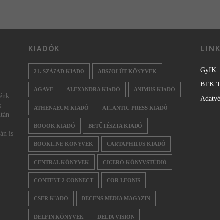
KIADÓK
LIN
GyIK
21. SZÁZAD KIADÓ
ABSZOLÚT KÖNYVEK
BTK T
AGAVE
ALEXANDRA KIADÓ
ANIMUS KIADÓ
nénk
Adatv
s
ATHENAEUM KIADÓ
ATLANTIC PRESS KIADÓ
után
BOOOK KIADÓ
BETŰTÉSZTA KIADÓ
án is
BOOKLINE KÖNYVEK
CARTAPHILUS KIADÓ
CENTRAL KÖNYVEK
CICERÓ KÖNYVSTÚDIÓ
CONTENT 2 CONNECT
COR LEONIS
CSER KIADÓ
DECENS MÉDIA MAGAZIN
DELFIN KÖNYVEK
DELTA VISION