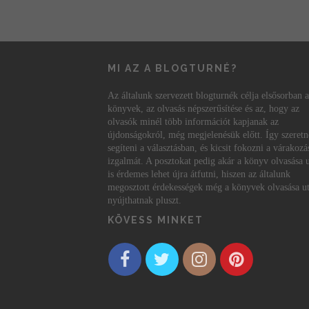
MI AZ A BLOGTURNÉ?
Az általunk szervezett blogturnék célja elsősorban a
könyvek, az olvasás népszerűsítése és az, hogy az
olvasók minél több információt kapjanak az
újdonságokról, még megjelenésük előtt. Így szeret
segíteni a választásban, és kicsit fokozni a várakozá
izgalmát. A posztokat pedig akár a könyv olvasása 
is érdemes lehet újra átfutni, hiszen az általunk
megosztott érdekességek még a könyvek olvasása ut
nyújthatnak pluszt.
KÖVESS MINKET