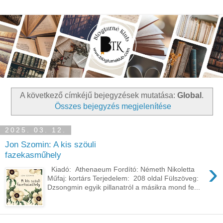
A következő címkéjű bejegyzések mutatása:
Global
.
Összes bejegyzés megjelenítése
2025. 03. 12.
Jon Szomin: A kis szöuli
fazekasműhely
›
Kiadó: Athenaeum Fordító: Németh Nikoletta
Műfaj: kortárs Terjedelem: 208 oldal Fülszöveg:
Dzsongmin egyik pillanatról a másikra mond fe...