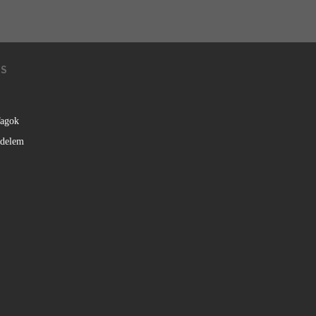
KS
agok
édelem