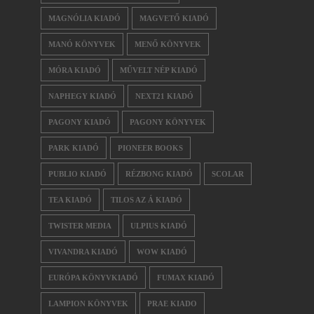
MAGNÓLIA KIADÓ
MAGVETŐ KIADÓ
MANÓ KÖNYVEK
MENŐ KÖNYVEK
MÓRA KIADÓ
MŰVELT NÉP KIADÓ
NAPHEGY KIADÓ
NEXT21 KIADÓ
PAGONY KIADÓ
PAGONY KÖNYVEK
PARK KIADÓ
PIONEER BOOKS
PUBLIO KIADÓ
RÉZBONG KIADÓ
SCOLAR
TEA KIADÓ
TILOS AZ Á KIADÓ
TWISTER MEDIA
ULPIUS KIADÓ
VIVANDRA KIADÓ
WOW KIADÓ
EURÓPA KÖNYVKIADÓ
FUMAX KIADÓ
LAMPION KÖNYVEK
PRAE KIADO