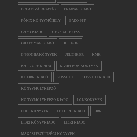
DREAM VÁLOGATÁS
ERAWAN KIADÓ
FŐNIX KÖNYVMŰHELY
GABO SFF
GABO KIADÓ
GENERAL PRESS
GRAFOMAN KIADÓ
HELIKON
INSOMNIA KÖNYVEK
JELENKOR
KMK
KALLIOPÉ KIADÓ
KAMÉLEON KÖNYVEK
KOLIBRI KIADÓ
KOSSUTH
KOSSUTH KIADÓ
KÖNYVMOLYKÉPZŐ
KÖNYVMOLYKÉPZŐ KIADÓ
LOL KÖNYVEK
LOL+ KÖNYVEK
LETTERO KIADÓ
LIBRI
LIBRI KÖNYVKIADÓ
LIBRI KIADÓ
MAGASFESZÜLTSÉG! KÖNYVEK