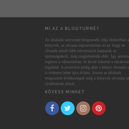
MI AZ A BLOGTURNÉ?
Az általunk szervezett blogturnék célja elsősorban a
könyvek, az olvasás népszerűsítése és az, hogy az
olvasók minél több információt kapjanak az
újdonságokról, még megjelenésük előtt. Így szeret
segíteni a választásban, és kicsit fokozni a várakozá
izgalmát. A posztokat pedig akár a könyv olvasása 
is érdemes lehet újra átfutni, hiszen az általunk
megosztott érdekességek még a könyvek olvasása ut
nyújthatnak pluszt.
KÖVESS MINKET