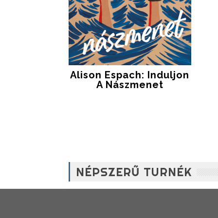
Alison Espach: Induljon
A Nászmenet
NÉPSZERŰ TURNÉK