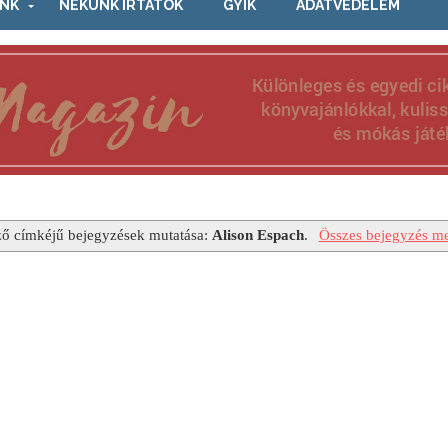
NK
NEKÜNK ÍRTÁTOK
GYIK
ADATVÉDELEM
ő címkéjű bejegyzések mutatása:
Alison Espach
.
Összes bejegyzés me