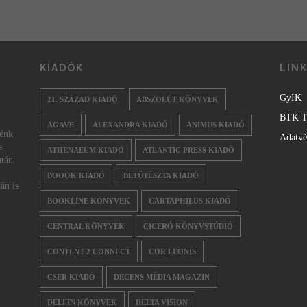
KIADÓK
LIN
GyIK
21. SZÁZAD KIADÓ
ABSZOLÚT KÖNYVEK
BTK T
AGAVE
ALEXANDRA KIADÓ
ANIMUS KIADÓ
nénk
Adatv
s
ATHENAEUM KIADÓ
ATLANTIC PRESS KIADÓ
után
BOOOK KIADÓ
BETŰTÉSZTA KIADÓ
án is
BOOKLINE KÖNYVEK
CARTAPHILUS KIADÓ
CENTRAL KÖNYVEK
CICERÓ KÖNYVSTÚDIÓ
CONTENT 2 CONNECT
COR LEONIS
CSER KIADÓ
DECENS MÉDIA MAGAZIN
DELFIN KÖNYVEK
DELTA VISION