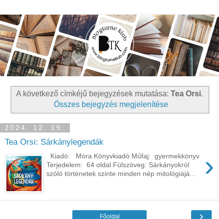
A következő címkéjű bejegyzések mutatása:
Tea Orsi
.
Összes bejegyzés megjelenítése
2024. 12. 19.
Tea Orsi: Sárkánylegendák
›
Kiadó: Móra Könyvkiadó Műfaj: gyermekkönyv
Terjedelem: 64 oldal Fülszöveg: Sárkányokról
szóló történetek szinte minden nép mitológiájá...
›
Főoldal