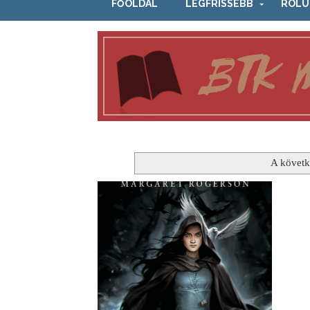
FŐOLDAL
LEGFRISSEBB
RÓLU
A követk