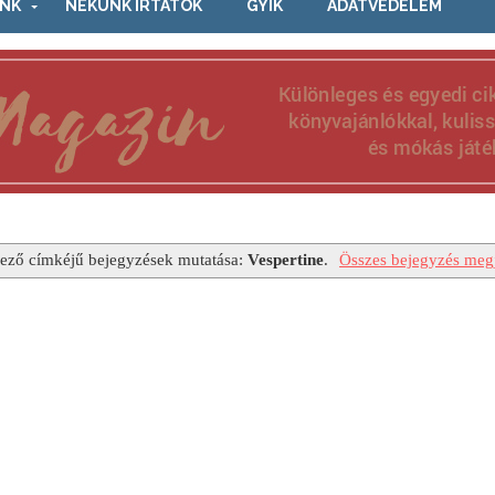
NK
NEKÜNK ÍRTÁTOK
GYIK
ADATVÉDELEM
ező címkéjű bejegyzések mutatása:
Vespertine
.
Összes bejegyzés megj