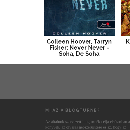
Colleen Hoover, Tarryn
K
Fisher: Never Never -
Soha, De Soha
MI AZ A BLOGTURNÉ?
Az általunk szervezett blogturnék célja elsősorban a
könyvek, az olvasás népszerűsítése és az, hogy az