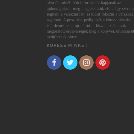
olvasók minél több információt kapjanak az
újdonságokról, még megjelenésük előtt. Így szeret
segíteni a választásban, és kicsit fokozni a várakozá
izgalmát. A posztokat pedig akár a könyv olvasása 
is érdemes lehet újra átfutni, hiszen az általunk
megosztott érdekességek még a könyvek olvasása ut
nyújthatnak pluszt.
KÖVESS MINKET