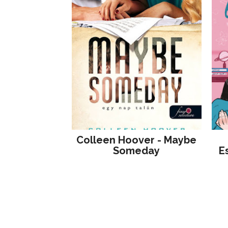
Colleen Hoover - Maybe
Someday
E