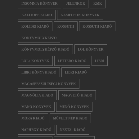
INSOMNIA KÖNYVEK
JELENKOR
KMK
KALLIOPÉ KIADÓ
KAMÉLEON KÖNYVEK
KOLIBRI KIADÓ
KOSSUTH
KOSSUTH KIADÓ
KÖNYVMOLYKÉPZŐ
KÖNYVMOLYKÉPZŐ KIADÓ
LOL KÖNYVEK
LOL+ KÖNYVEK
LETTERO KIADÓ
LIBRI
LIBRI KÖNYVKIADÓ
LIBRI KIADÓ
MAGASFESZÜLTSÉG! KÖNYVEK
MAGNÓLIA KIADÓ
MAGVETŐ KIADÓ
MANÓ KÖNYVEK
MENŐ KÖNYVEK
MÓRA KIADÓ
MŰVELT NÉP KIADÓ
NAPHEGY KIADÓ
NEXT21 KIADÓ