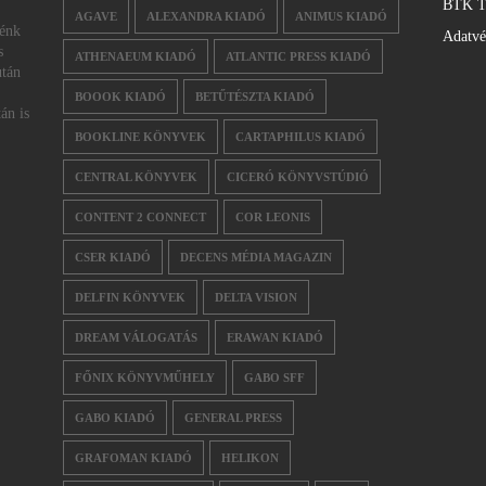
BTK T
AGAVE
ALEXANDRA KIADÓ
ANIMUS KIADÓ
nénk
Adatv
s
ATHENAEUM KIADÓ
ATLANTIC PRESS KIADÓ
után
BOOOK KIADÓ
BETŰTÉSZTA KIADÓ
án is
BOOKLINE KÖNYVEK
CARTAPHILUS KIADÓ
CENTRAL KÖNYVEK
CICERÓ KÖNYVSTÚDIÓ
CONTENT 2 CONNECT
COR LEONIS
CSER KIADÓ
DECENS MÉDIA MAGAZIN
DELFIN KÖNYVEK
DELTA VISION
DREAM VÁLOGATÁS
ERAWAN KIADÓ
FŐNIX KÖNYVMŰHELY
GABO SFF
GABO KIADÓ
GENERAL PRESS
GRAFOMAN KIADÓ
HELIKON