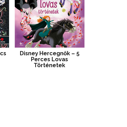
jcs
Disney ​Hercegnők – 5
Perces Lovas
Történetek