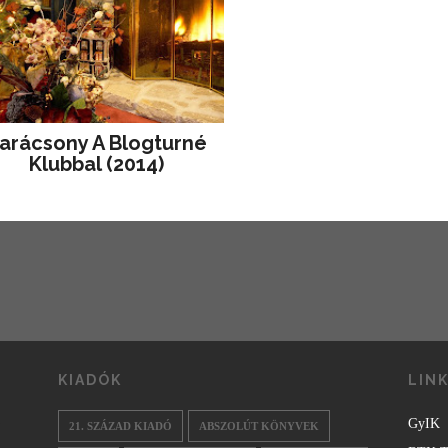
arácsony A Blogturné
Klubbal (2014)
KIADÓK
LIN
GyIK
21. SZÁZAD KIADÓ
ABSZOLÚT KÖNYVEK