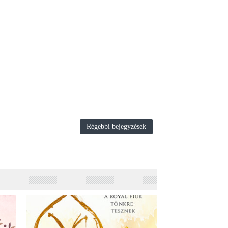
Régebbi bejegyzések