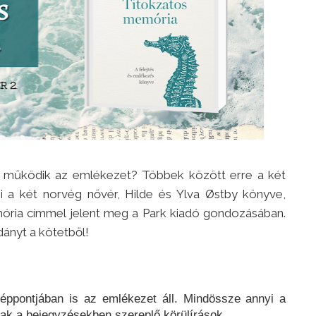
 működik az emlékezet? Többek között erre a két
i a két norvég nővér, Hilde és Ylva Østby könyve,
ria címmel jelent meg a Park kiadó gondozásában.
dányt a kötetből!
éppontjában is az emlékezet áll. Mindössze annyi a
alnak a bejegyzésekben szereplő körülírások.