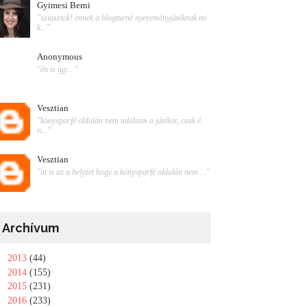
Gyimesi Berni
"sziasztok! ennek a blogturné nyereményjátéknak mi
k..."
Anonymous
"én is így... "
Vesztian
"könyvparfé oldalán nem találtam a játékot, csak é
n..."
Vesztian
"itt is az a helyzet hogy a könyvparfé oldalán nem ..."
Archívum
►
2013
(44)
►
2014
(155)
►
2015
(231)
►
2016
(233)