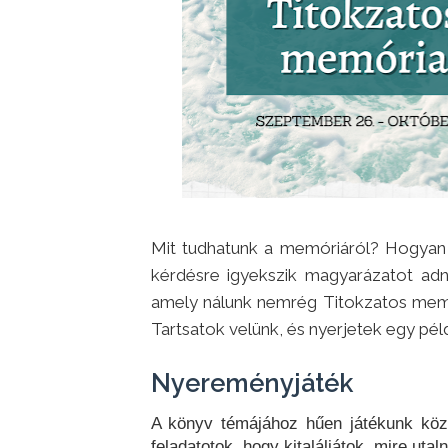
Mit tudhatunk a memóriáról? Hogyan
kérdésre igyekszik magyarázatot adn
amely nálunk nemrég Titokzatos memó
Tartsatok velünk, és nyerjetek egy pél
Nyereményjáték
A könyv témájához hűen játékunk köz
feladatotok, hogy kitaláljátok, mire ut