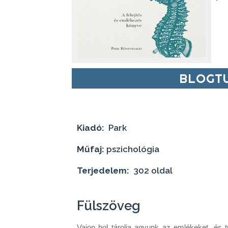
BLOGTU
Kiadó:
Park
Műfaj:
pszichológia
Terjedelem:
302 oldal
Fülszöveg
Vajon ​hol tárolja agyunk az emlékeket, és