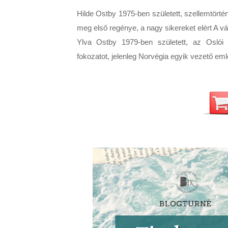
Hilde Ostby 1975-ben született, szellemtörténé
meg első regénye, a nagy sikereket elért A vá
Ylva Ostby 1979-ben született, az Oslói E
fokozatot, jelenleg Norvégia egyik vezető eml