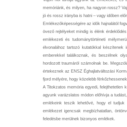
memóriánk, és milyen, ha nagyon rossz? Vajon
jó és rossz irányba is hatni – vagy időben előr
Emlékezőképességére az idők hajnalától fogva
övező rejtélyeket mindig is élénk érdeklődé
emlékezeti és tudománytörténeti mélymerül
élvonalához tartozó kutatókkal készítenek 
emberekkel találkoznak, és beszélnek oly
hordozott traumáról számolnak be. Megszóla
értekeznek az ENSZ Éghajlatváltozási Kormán
fjord mélyére, hogy közelebb férkőzhessenek
A Titokzatos memória egyedi, felejthetetlen 
agyunk varázslatos módon előhívja a tudást, é
emlékeink teszik lehetővé, hogy el tudjuk
emlékezet igencsak megbízhatatlan, öntörv
feledésbe merülnek bizonyos emlékek.
