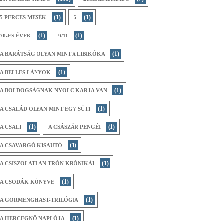
(1)
(1)
5 PERCES MESÉK
6
(1)
(1)
70-ES ÉVEK
9/11
(1)
A BARÁTSÁG OLYAN MINT A LIBIKÓKA
(1)
A BELLES LÁNYOK
(1)
A BOLDOGSÁGNAK NYOLC KARJA VAN
(1)
A CSALÁD OLYAN MINT EGY SÜTI
(1)
(1)
A CSALI
A CSÁSZÁR PENGÉI
(1)
A CSAVARGÓ KISAUTÓ
(1)
A CSISZOLATLAN TRÓN KRÓNIKÁI
(1)
A CSODÁK KÖNYVE
(1)
A GORMENGHAST-TRILÓGIA
(1)
A HERCEGNŐ NAPLÓJA