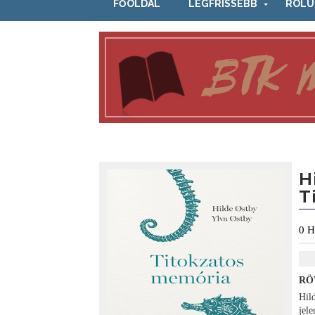
FŐOLDAL
LEGFRISSEBB
RÓLU
H
T
0
H
RÖ
Hil
jel