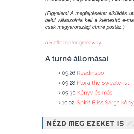
(Figyelem! A megfejtéseket elküldés u
belül válaszolnia kell a kiértesítő e-m
csak magyarországi címre postáz.)
a Rafflecopter giveaway
A turné állomásai
09.26
Readinspo
09.28
Flora the Sweaterist
09.30
Könyv és más
10.02.
Spirit Bliss Sárga kön
NÉZD MEG EZEKET IS