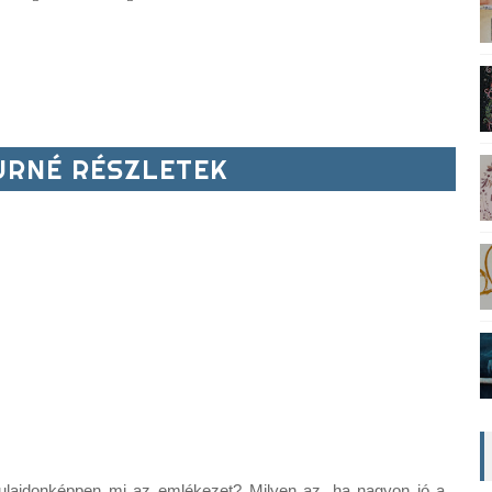
RNÉ RÉSZLETEK
 tulajdonképpen mi az emlékezet? Milyen az, ha nagyon jó a 