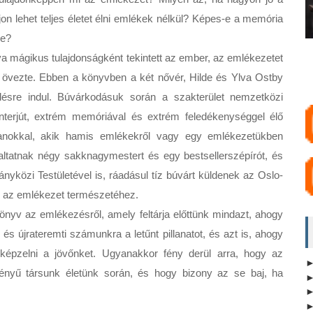
 lehet teljes életet élni emlékek nélkül? Képes-e a memória 
e?

 mágikus tulajdonságként tekintett az ember, az emlékezetet 
s övezte. Ebben a könyvben a két nővér, Hilde és Ylva Ostby 
ésre indul. Búvárkodásuk során a szakterület nemzetközi 
interjút, extrém memóriával és extrém feledékenységgel élő 
anokkal, akik hamis emlékekről vagy egy emlékezetükben 
ltatnak négy sakknagymestert és egy bestsellerszépírót, és 
yközi Testületével is, ráadásul tíz búvárt küldenek az Oslo-
 az emlékezet természetéhez.

könyv az emlékezésről, amely feltárja előttünk mindazt, ahogy 
s újrateremti számunkra a letűnt pillanatot, és azt is, ahogy 
 képzelni a jövőnket. Ugyanakkor fény derül arra, hogy az 
ényű társunk életünk során, és hogy bizony az se baj, ha 