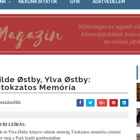
NK
NEKÜNK ÍRTÁTOK
GYIK
ADATVÉDELEM
ilde Østby, Ylva Østby:
itokzatos Memória
ozzászólás
VID LEÍRÁS:
de és Ylva Østby könyve nálunk nemrég Titokzatos memória címmel
ent meg a Park kiadó gondozásában.