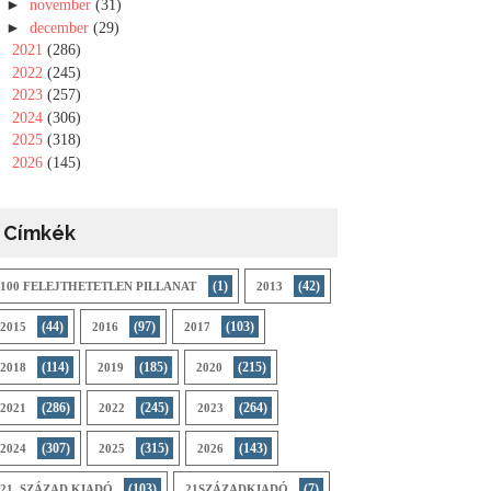
►
november
(31)
►
december
(29)
►
2021
(286)
►
2022
(245)
►
2023
(257)
►
2024
(306)
►
2025
(318)
►
2026
(145)
Címkék
(1)
(42)
100 FELEJTHETETLEN PILLANAT
2013
(44)
(97)
(103)
2015
2016
2017
(114)
(185)
(215)
2018
2019
2020
(286)
(245)
(264)
2021
2022
2023
(307)
(315)
(143)
2024
2025
2026
(103)
(7)
21. SZÁZAD KIADÓ
21SZÁZADKIADÓ