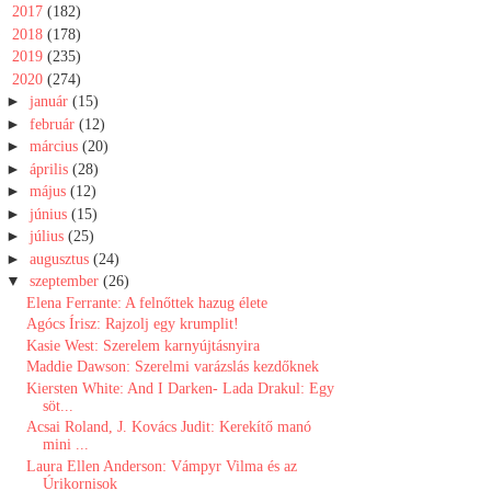
►
2017
(182)
►
2018
(178)
►
2019
(235)
▼
2020
(274)
►
január
(15)
►
február
(12)
►
március
(20)
►
április
(28)
►
május
(12)
►
június
(15)
►
július
(25)
►
augusztus
(24)
▼
szeptember
(26)
Elena Ferrante: A felnőttek hazug élete
Agócs Írisz: Rajzolj egy krumplit!
Kasie West: Szerelem karnyújtásnyira
Maddie Dawson: Szerelmi varázslás kezdőknek
Kiersten White: And I Darken- Lada Drakul: Egy
söt...
Acsai Roland, J. Kovács Judit: Kerekítő manó
mini ...
Laura Ellen Anderson: Vámpyr Vilma és az
Úrikornisok