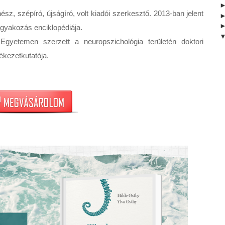
sz, szépíró, újságíró, volt kiadói szerkesztő. 2013-ban jelent 
gyakozás enciklopédiája.

gyetemen szerzett a neuropszichológia területén doktori 
ékezetkutatója.