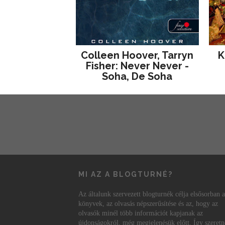
Colleen Hoover, Tarryn
K
Fisher: Never Never -
Soha, De Soha
MI AZ A BLOGTURNÉ?
Az általunk szervezett blogturnék célja elsősorban a
könyvek, az olvasás népszerűsítése és az, hogy az
olvasók minél több információt kapjanak az
újdonságokról, még megjelenésük előtt. Így szeret