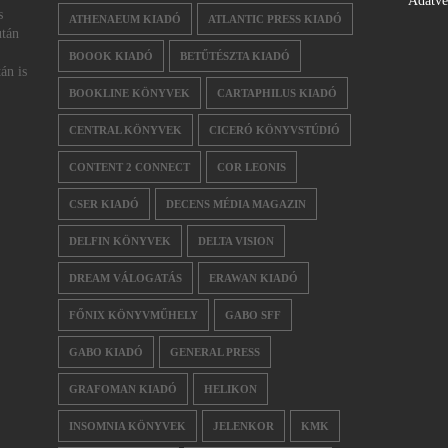
Adatv
s
ATHENAEUM KIADÓ
ATLANTIC PRESS KIADÓ
után
BOOOK KIADÓ
BETŰTÉSZTA KIADÓ
án is
BOOKLINE KÖNYVEK
CARTAPHILUS KIADÓ
CENTRAL KÖNYVEK
CICERÓ KÖNYVSTÚDIÓ
CONTENT 2 CONNECT
COR LEONIS
CSER KIADÓ
DECENS MÉDIA MAGAZIN
DELFIN KÖNYVEK
DELTA VISION
DREAM VÁLOGATÁS
ERAWAN KIADÓ
FŐNIX KÖNYVMŰHELY
GABO SFF
GABO KIADÓ
GENERAL PRESS
GRAFOMAN KIADÓ
HELIKON
INSOMNIA KÖNYVEK
JELENKOR
KMK