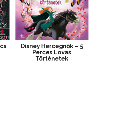
jcs
Disney ​Hercegnők – 5
Perces Lovas
Történetek