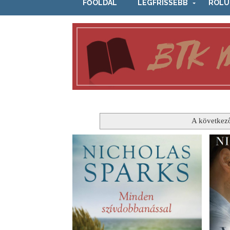
FŐOLDAL
LEGFRISSEBB
RÓLU
A következ