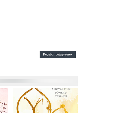
Régebbi bejegyzések