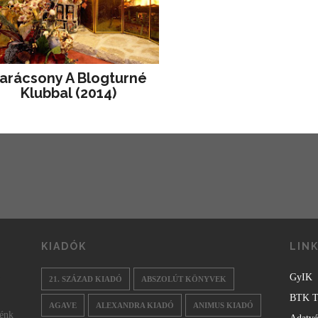
arácsony A Blogturné
Klubbal (2014)
KIADÓK
LIN
GyIK
21. SZÁZAD KIADÓ
ABSZOLÚT KÖNYVEK
BTK T
AGAVE
ALEXANDRA KIADÓ
ANIMUS KIADÓ
nénk