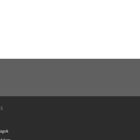
KS
agok