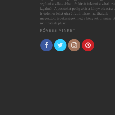
segíteni a választásban, és kicsit fokozni a várakozá
izgalmát. A posztokat pedig akár a könyv olvasása 
is érdemes lehet újra átfutni, hiszen az általunk
megosztott érdekességek még a könyvek olvasása ut
nyújthatnak pluszt.
KÖVESS MINKET