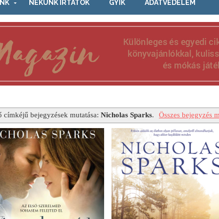
NK
NEKÜNK ÍRTÁTOK
GYIK
ADATVÉDELEM
ő címkéjű bejegyzések mutatása:
Nicholas Sparks
.
Összes bejegyzés m