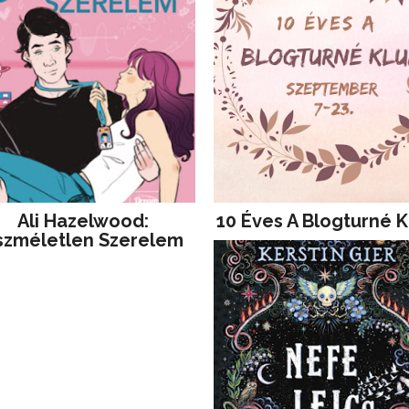
Ali Hazelwood:
10 Éves A Blogturné K
szméletlen Szerelem