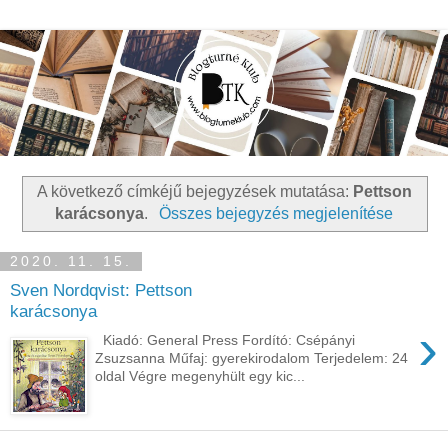
A következő címkéjű bejegyzések mutatása:
Pettson
karácsonya
.
Összes bejegyzés megjelenítése
2020. 11. 15.
Sven Nordqvist: Pettson
karácsonya
›
Kiadó: General Press Fordító: Csépányi
Zsuzsanna Műfaj: gyerekirodalom Terjedelem: 24
oldal Végre megenyhült egy kic...