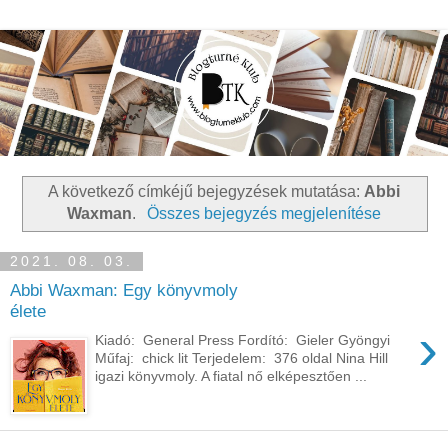
A következő címkéjű bejegyzések mutatása:
Abbi
Waxman
.
Összes bejegyzés megjelenítése
2021. 08. 03.
Abbi Waxman: Egy könyvmoly
élete
›
Kiadó: General Press Fordító: Gieler Gyöngyi
Műfaj: chick lit Terjedelem: 376 oldal Nina Hill
igazi könyvmoly. A fiatal nő elképesztően ...