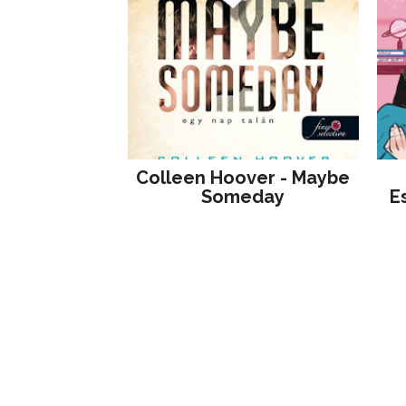
Colleen Hoover - Maybe
Someday
E