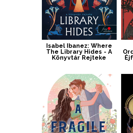
Isabel Ibanez: Where
The Library Hides - A
Or
Könyvtár Rejteke
Éj