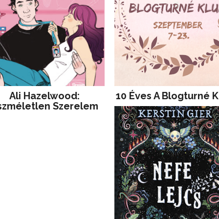
Ali Hazelwood:
10 Éves A Blogturné K
szméletlen Szerelem