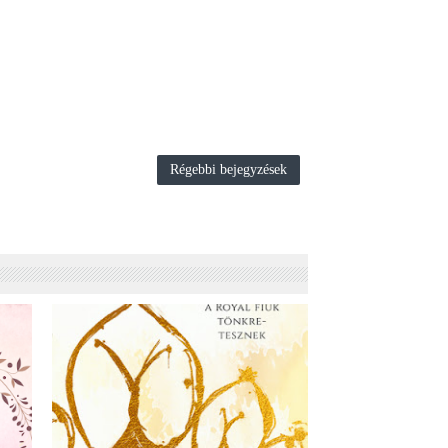
Régebbi bejegyzések