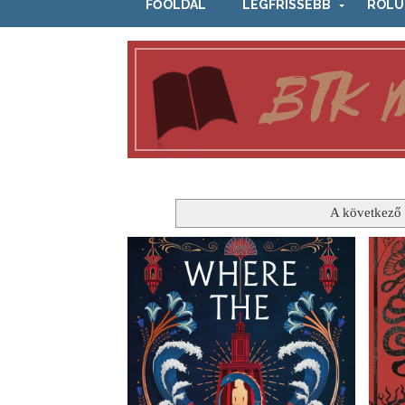
FŐOLDAL
LEGFRISSEBB
RÓLU
A következő 