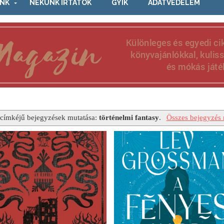
NK
NEKÜNK ÍRTÁTOK
GYIK
ADATVÉDELEM
címkéjű bejegyzések mutatása:
történelmi fantasy
.
Összes bejegyzés 