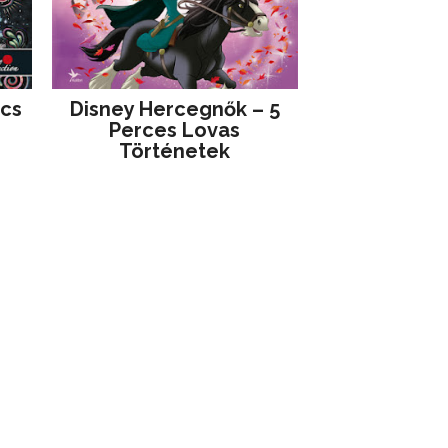
jcs
Disney ​Hercegnők – 5
Perces Lovas
Történetek