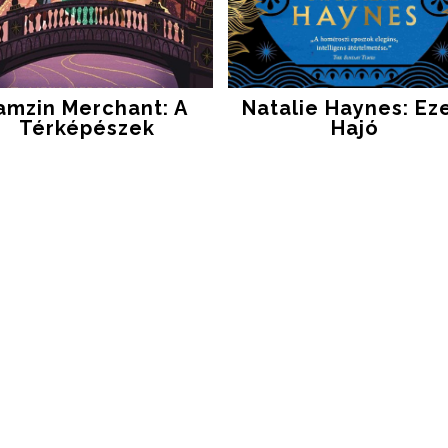
amzin Merchant: A ​
Natalie Haynes: Ezer
Térképészek
Hajó