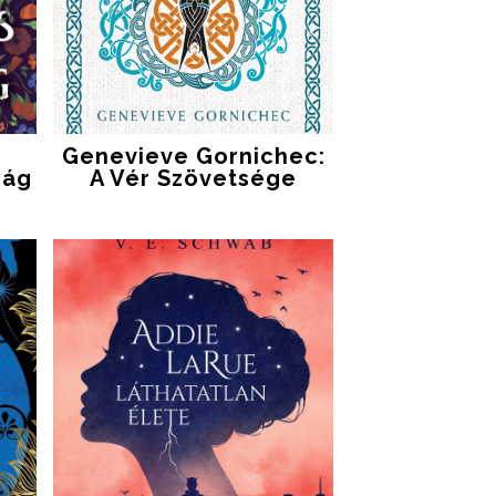
Genevieve Gornichec:
ság
A Vér Szövetsége