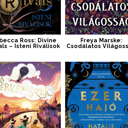
becca Ross: Divine ​
Freya Marske:
als – Isteni Riválisok
Csodálatos Világos