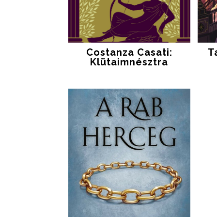
Costanza Casati:
T
Klütaimnésztra