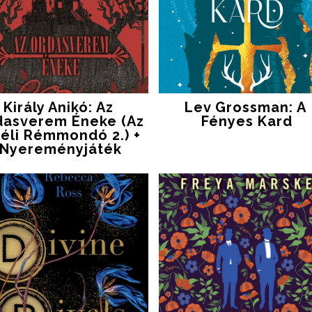
Király Anikó: Az ​
Lev Grossman: A ​
dasverem Éneke (Az
Fényes Kard
féli Rémmondó 2.) +
Nyereményjáték