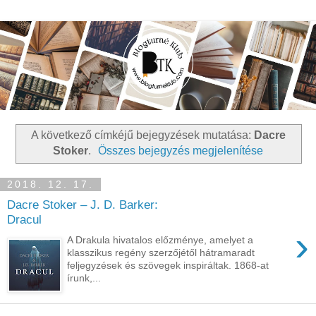
A következő címkéjű bejegyzések mutatása:
Dacre
Stoker
.
Összes bejegyzés megjelenítése
2018. 12. 17.
Dacre Stoker – J. D. Barker:
Dracul
›
A Drakula hivatalos előzménye, amelyet a
klasszikus regény szerzőjétől hátramaradt
feljegyzések és szövegek inspiráltak. 1868-at
írunk,...