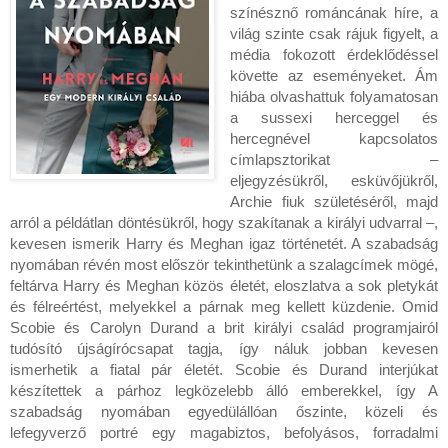
színésznő románcának híre, a 
világ szinte csak rájuk figyelt, a 
média fokozott érdeklődéssel 
követte az eseményeket. Ám 
hiába olvashattuk folyamatosan 
a sussexi herceggel és 
hercegnével kapcsolatos 
címlapsztorikat – 
eljegyzésükről, esküvőjükről, 
Archie fiuk születéséről, majd 
arról a példátlan döntésükről, hogy szakítanak a királyi udvarral –, 
kevesen ismerik Harry és Meghan igaz történetét. A szabadság 
nyomában révén most először tekinthetünk a szalagcímek mögé, 
feltárva Harry és Meghan közös életét, eloszlatva a sok pletykát 
és félreértést, melyekkel a párnak meg kellett küzdenie. Omid 
Scobie és Carolyn Durand a brit királyi család programjairól 
tudósító újságírócsapat tagja, így náluk jobban kevesen 
ismerhetik a fiatal pár életét. Scobie és Durand interjúkat 
készítettek a párhoz legközelebb álló emberekkel, így A 
szabadság nyomában egyedülállóan őszinte, közeli és 
lefegyverző portré egy magabiztos, befolyásos, forradalmi 