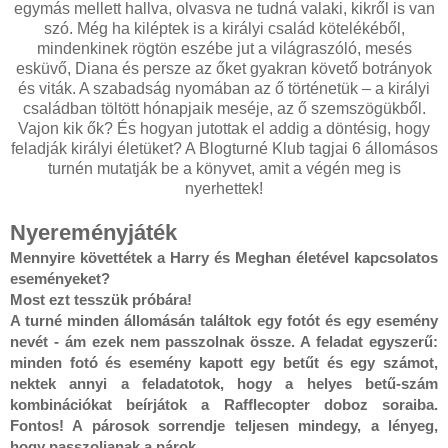
egymás mellett hallva, olvasva ne tudná valaki, kikről is van
szó. Még ha kiléptek is a királyi család kötelékéből,
mindenkinek rögtön eszébe jut a világraszóló, mesés
esküvő, Diana és persze az őket gyakran követő botrányok
és viták. A szabadság nyomában az ő történetük – a királyi
családban töltött hónapjaik meséje, az ő szemszögükből.
Vajon kik ők? És hogyan jutottak el addig a döntésig, hogy
feladják királyi életüket? A Blogturné Klub tagjai 6 állomásos
turnén mutatják be a könyvet, amit a végén meg is
nyerhettek!
Nyereményjáték
Mennyire követtétek a Harry és Meghan életével kapcsolatos 
eseményeket?

Most ezt tesszük próbára!

A turné minden állomásán találtok egy fotót és egy esemény 
nevét - ám ezek nem passzolnak össze. A feladat egyszerű: 
minden fotó és esemény kapott egy betűt és egy számot, 
nektek annyi a feladatotok, hogy a helyes betű-szám 
kombinációkat beírjátok a Rafflecopter doboz soraiba. 
Fontos! A párosok sorrendje teljesen mindegy, a lényeg, 
hogy passzoljanak a párok.
