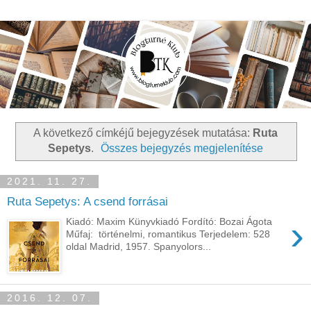
A következő címkéjű bejegyzések mutatása:
Ruta
Sepetys
.
Összes bejegyzés megjelenítése
2021. 11. 27.
Ruta Sepetys: A csend forrásai
›
Kiadó: Maxim Künyvkiadó Fordító: Bozai Ágota
Műfaj: történelmi, romantikus Terjedelem: 528
oldal Madrid, 1957. Spanyolors...
2016. 12. 07.