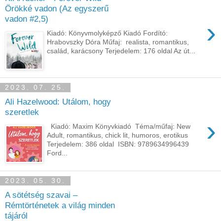
Örökké vadon (Az egyszerű
vadon #2,5)
›
Kiadó: Könyvmolyképző Kiadó Fordító:
Hrabovszky Dóra Műfaj: realista, romantikus,
család, karácsony Terjedelem: 176 oldal Az út...
2023. 07. 25.
Ali Hazelwood: Utálom, ​hogy
szeretlek
›
Kiadó: Maxim Könyvkiadó Téma/műfaj: New
Adult, romantikus, chick lit, humoros, erotikus
Terjedelem: 386 oldal ISBN: 9789634996439
Ford...
2023. 05. 30.
A sötétség szavai –
Rémtörténetek a világ minden
tájáról