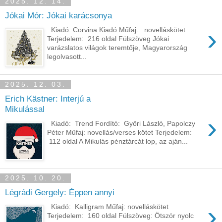
2025. 12. 14.
Jókai Mór: Jókai karácsonya
›
Kiadó: Corvina Kiadó Műfaj: novelláskötet
Terjedelem: 216 oldal Fülszöveg Jókai
varázslatos világok teremtője, Magyarország
legolvasott...
2025. 12. 03.
Erich Kästner: Interjú a
Mikulással
›
Kiadó: Trend Fordító: Győri László, Papolczy
Péter Műfaj: novellás/verses kötet Terjedelem:
112 oldal A Mikulás pénztárcát lop, az aján...
2025. 10. 20.
Légrádi Gergely: Éppen annyi
›
Kiadó: Kalligram Műfaj: novelláskötet
Terjedelem: 160 oldal Fülszöveg: Ötször nyolc