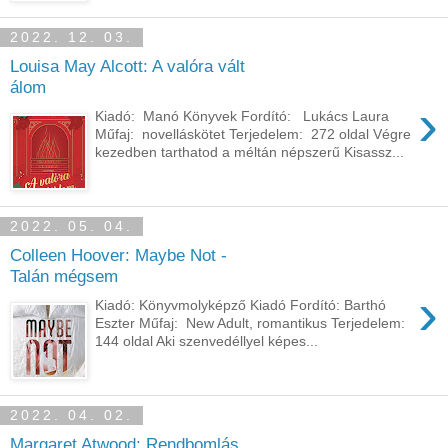
2022. 12. 03.
Louisa May Alcott: A ​valóra vált
álom
›
Kiadó: Manó Könyvek Fordító: Lukács Laura
Műfaj: novelláskötet Terjedelem: 272 oldal Végre
kezedben tarthatod a méltán népszerű Kisassz...
2022. 05. 04.
Colleen Hoover: Maybe Not -
Talán mégsem
›
Kiadó: Könyvmolyképző Kiadó Fordító: Barthó
Eszter Műfaj: New Adult, romantikus Terjedelem:
144 oldal Aki ​szenvedéllyel képes...
2022. 04. 02.
Margaret Atwood: Rendbomlás