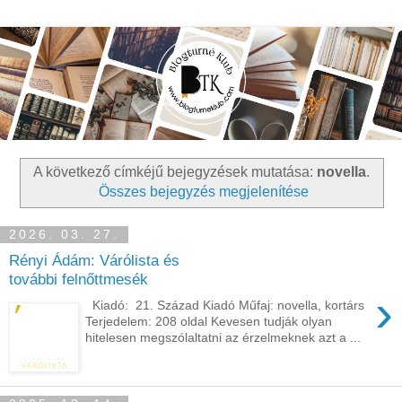
A következő címkéjű bejegyzések mutatása:
novella
.
Összes bejegyzés megjelenítése
2026. 03. 27.
Rényi Ádám: Várólista és
további felnőttmesék
›
Kiadó: 21. Század Kiadó Műfaj: novella, kortárs
Terjedelem: 208 oldal Kevesen tudják olyan
hitelesen megszólaltatni az érzelmeknek azt a ...