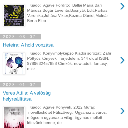
›
Kiadó: Agave Fordító: Ballai Mária,Bari
Máriusz,Bogár Levente,Bosnyák Edit,Farkas
Veronika,Juhász Viktor,Kozma Dániel,Molnár
Berta Eleo...
2023. 03. 07.
Heteira: A hold vonzása
›
Kiadó: Könyvmolyképző Kiadói sorozat: Zafír
Pöttyös könyvek Terjedelem: 344 oldal ISBN:
9789632457888 Címkék: new adult, fantasy,
miszt...
2023. 01. 07.
Veres Attila: A ​valóság
helyreállítása
›
Kiadó: Agave Könyvek, 2022 Műfaj:
novelláskötet Fülszöveg: Ugyanaz ​a város,
mégsem ugyanaz a világ. Egymás mellett
létezünk benne, de ...