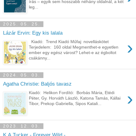
írás – egyik sem hosszabb néhány oldalnál, a két
leg...
2025. 05. 25.
Lázár Ervin: Egy kis lalala
›
Kiadó: Trend Kiadó Műfaj: novelláskötet
Terjedelem: 160 oldal Megmenthet-e egyetlen
ember egy egész várost? Lehet-e az égboltot
csákánny...
2024. 05. 03.
Agatha Christie: Baljós tavasz
›
Kiadó: Helikon Fordító: Borbás Mária, Etédi
Péter, Gy. Horváth László, Katona Tamás, Kállai
Tibor, Prekop Gabriella, Sipos Katali...
2023. 12. 03.
K.A.Tucker - Forever Wild -