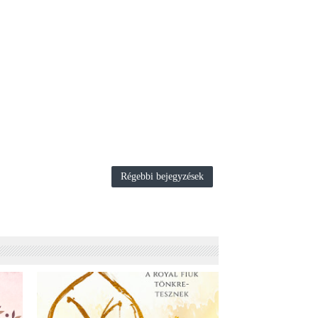
Régebbi bejegyzések