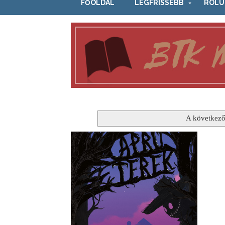
FŐOLDAL
LEGFRISSEBB
RÓLU
A következő