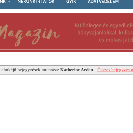
NK
NEKÜNK ÍRTÁTOK
GYIK
ADATVÉDELEM
 címkéjű bejegyzések mutatása:
Katherine Arden
.
Összes bejegyzés m