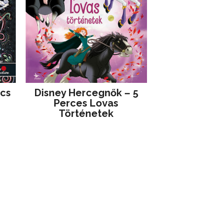
jcs
Disney ​Hercegnők – 5
Perces Lovas
Történetek