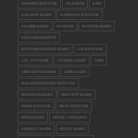
INSOMNIA KÖNYVEK
JELENKOR
KMK
KALLIOPÉ KIADÓ
KAMÉLEON KÖNYVEK
KOLIBRI KIADÓ
KOSSUTH
KOSSUTH KIADÓ
KÖNYVMOLYKÉPZŐ
KÖNYVMOLYKÉPZŐ KIADÓ
LOL KÖNYVEK
LOL+ KÖNYVEK
LETTERO KIADÓ
LIBRI
LIBRI KÖNYVKIADÓ
LIBRI KIADÓ
MAGASFESZÜLTSÉG! KÖNYVEK
MAGNÓLIA KIADÓ
MAGVETŐ KIADÓ
MANÓ KÖNYVEK
MENŐ KÖNYVEK
MÓRA KIADÓ
MŰVELT NÉP KIADÓ
NAPHEGY KIADÓ
NEXT21 KIADÓ