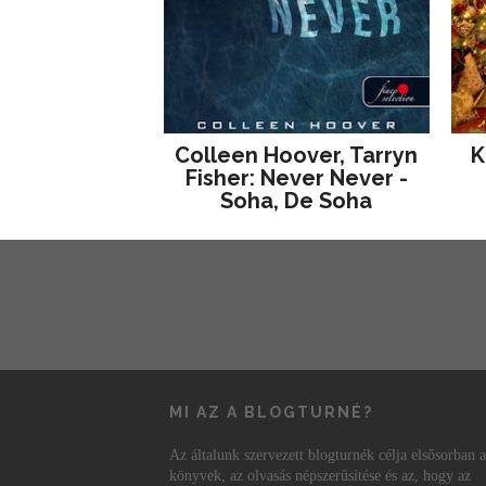
Colleen Hoover, Tarryn
K
Fisher: Never Never -
Soha, De Soha
MI AZ A BLOGTURNÉ?
Az általunk szervezett blogturnék célja elsősorban a
könyvek, az olvasás népszerűsítése és az, hogy az