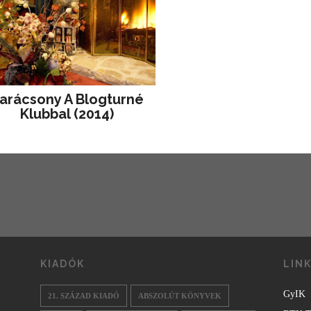
arácsony A Blogturné
Klubbal (2014)
KIADÓK
LIN
GyIK
21. SZÁZAD KIADÓ
ABSZOLÚT KÖNYVEK