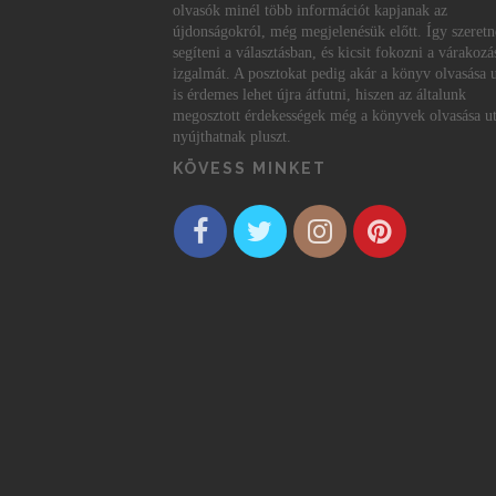
olvasók minél több információt kapjanak az
újdonságokról, még megjelenésük előtt. Így szeret
segíteni a választásban, és kicsit fokozni a várakozá
izgalmát. A posztokat pedig akár a könyv olvasása 
is érdemes lehet újra átfutni, hiszen az általunk
megosztott érdekességek még a könyvek olvasása ut
nyújthatnak pluszt.
KÖVESS MINKET