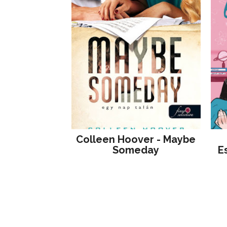
Colleen Hoover - Maybe
Someday
E