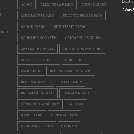
BTK T
AGAVE
ALEXANDRA KIADÓ
ANIMUS KIADÓ
nénk
Adatv
s
ATHENAEUM KIADÓ
ATLANTIC PRESS KIADÓ
után
BOOOK KIADÓ
BETŰTÉSZTA KIADÓ
án is
BOOKLINE KÖNYVEK
CARTAPHILUS KIADÓ
CENTRAL KÖNYVEK
CICERÓ KÖNYVSTÚDIÓ
CONTENT 2 CONNECT
COR LEONIS
CSER KIADÓ
DECENS MÉDIA MAGAZIN
DELFIN KÖNYVEK
DELTA VISION
DREAM VÁLOGATÁS
ERAWAN KIADÓ
FŐNIX KÖNYVMŰHELY
GABO SFF
GABO KIADÓ
GENERAL PRESS
GRAFOMAN KIADÓ
HELIKON