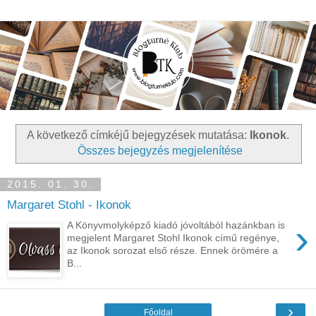
A következő címkéjű bejegyzések mutatása:
Ikonok
.
Összes bejegyzés megjelenítése
2015. 01. 30.
Margaret Stohl - Ikonok
›
A Könyvmolyképző kiadó jóvoltából hazánkban is
megjelent Margaret Stohl Ikonok című regénye,
az Ikonok sorozat első része. Ennek örömére a
B...
›
Főoldal