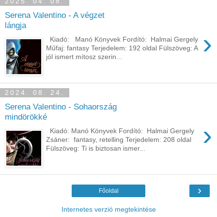
2025. 04. 08.
Serena Valentino - A végzet
lángja
›
Kiadó: Manó Könyvek Fordító: Halmai Gergely
Műfaj: fantasy Terjedelem: 192 oldal Fülszöveg: A
jól ismert mítosz szerin...
2024. 08. 24.
Serena Valentino - Sohaország
mindörökké
›
Kiadó: Manó Könyvek Fordító: Halmai Gergely
Zsáner: fantasy, retelling Terjedelem: 208 oldal
Fülszöveg: Ti is biztosan ismer...
›
Főoldal
Internetes verzió megtekintése