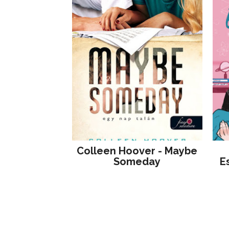
Colleen Hoover - Maybe
Someday
E