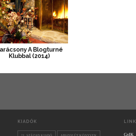
arácsony A Blogturné
Klubbal (2014)
KIADÓK
LIN
GyIK
21. SZÁZAD KIADÓ
ABSZOLÚT KÖNYVEK