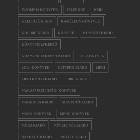
INSOMNIA KÖNYVEK
JELENKOR
KMK
KALLIOPÉ KIADÓ
KAMÉLEON KÖNYVEK
KOLIBRI KIADÓ
KOSSUTH
KOSSUTH KIADÓ
KÖNYVMOLYKÉPZŐ
KÖNYVMOLYKÉPZŐ KIADÓ
LOL KÖNYVEK
LOL+ KÖNYVEK
LETTERO KIADÓ
LIBRI
LIBRI KÖNYVKIADÓ
LIBRI KIADÓ
MAGASFESZÜLTSÉG! KÖNYVEK
MAGNÓLIA KIADÓ
MAGVETŐ KIADÓ
MANÓ KÖNYVEK
MENŐ KÖNYVEK
MÓRA KIADÓ
MŰVELT NÉP KIADÓ
NAPHEGY KIADÓ
NEXT21 KIADÓ