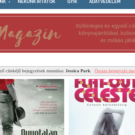
NK
NEKÜNK ÍRTÁTOK
GYIK
ADATVÉDELEM
ző címkéjű bejegyzések mutatása:
Jessica Park
.
Összes bejegyzés meg