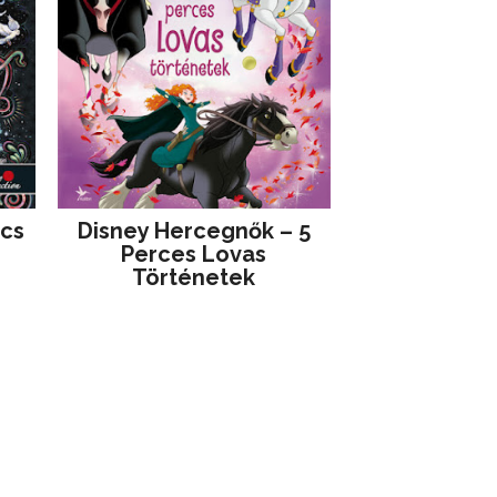
jcs
Disney ​Hercegnők – 5
Perces Lovas
Történetek