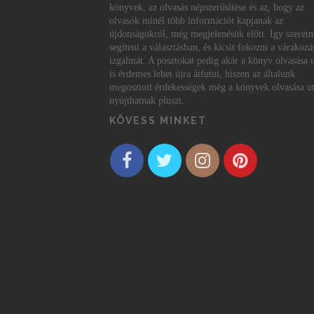
könyvek, az olvasás népszerűsítése és az, hogy az
olvasók minél több információt kapjanak az
újdonságokról, még megjelenésük előtt. Így szeret
segíteni a választásban, és kicsit fokozni a várakozá
izgalmát. A posztokat pedig akár a könyv olvasása 
is érdemes lehet újra átfutni, hiszen az általunk
megosztott érdekességek még a könyvek olvasása ut
nyújthatnak pluszt.
KÖVESS MINKET