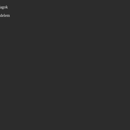
agok
édelem