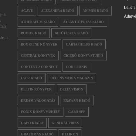
BTK T
AGAVE
ALEXANDRA KIADÓ
ANIMUS KIADÓ
nénk
Adatv
s
ATHENAEUM KIADÓ
ATLANTIC PRESS KIADÓ
után
BOOOK KIADÓ
BETŰTÉSZTA KIADÓ
án is
BOOKLINE KÖNYVEK
CARTAPHILUS KIADÓ
CENTRAL KÖNYVEK
CICERÓ KÖNYVSTÚDIÓ
CONTENT 2 CONNECT
COR LEONIS
CSER KIADÓ
DECENS MÉDIA MAGAZIN
DELFIN KÖNYVEK
DELTA VISION
DREAM VÁLOGATÁS
ERAWAN KIADÓ
FŐNIX KÖNYVMŰHELY
GABO SFF
GABO KIADÓ
GENERAL PRESS
GRAFOMAN KIADÓ
HELIKON