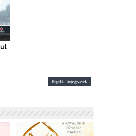
Out
e
Régebbi bejegyzések