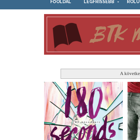
FŐOLDAL
LEGFRISSEBB
RÓLU
A követke