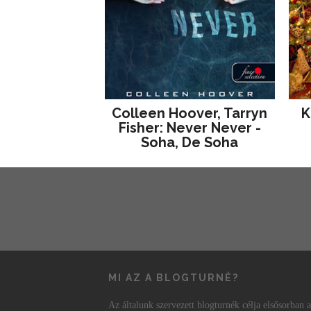
Colleen Hoover, Tarryn
K
Fisher: Never Never -
Soha, De Soha
MI AZ A BLOGTURNÉ?
Az általunk szervezett blogturnék célja elsősorban a