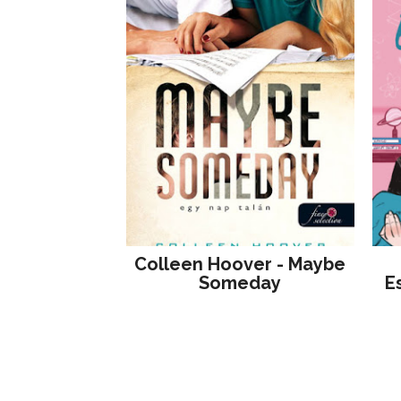
Colleen Hoover - Maybe
Someday
E