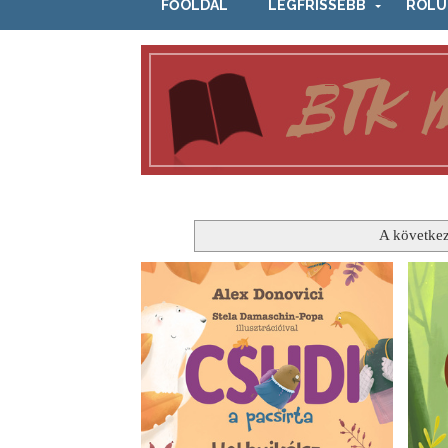
FŐOLDAL
LEGFRISSEBB
RÓLU
A következ