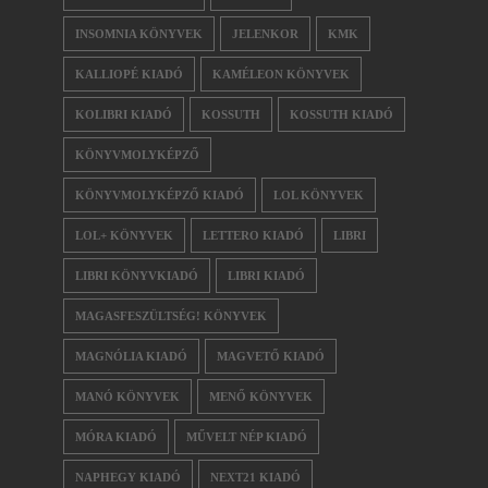
INSOMNIA KÖNYVEK
JELENKOR
KMK
KALLIOPÉ KIADÓ
KAMÉLEON KÖNYVEK
KOLIBRI KIADÓ
KOSSUTH
KOSSUTH KIADÓ
KÖNYVMOLYKÉPZŐ
KÖNYVMOLYKÉPZŐ KIADÓ
LOL KÖNYVEK
LOL+ KÖNYVEK
LETTERO KIADÓ
LIBRI
LIBRI KÖNYVKIADÓ
LIBRI KIADÓ
MAGASFESZÜLTSÉG! KÖNYVEK
MAGNÓLIA KIADÓ
MAGVETŐ KIADÓ
MANÓ KÖNYVEK
MENŐ KÖNYVEK
MÓRA KIADÓ
MŰVELT NÉP KIADÓ
NAPHEGY KIADÓ
NEXT21 KIADÓ