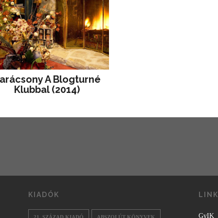
arácsony A Blogturné
Klubbal (2014)
KIADÓK
LIN
GyIK
21. SZÁZAD KIADÓ
ABSZOLÚT KÖNYVEK