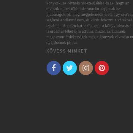
könyvek, az olvasás népszerűsítése és az, hogy az
olvasók minél több információt kapjanak az
újdonságokról, még megjelenésük előtt. Így szeret
segíteni a választásban, és kicsit fokozni a várakozá
izgalmát. A posztokat pedig akár a könyv olvasása 
is érdemes lehet újra átfutni, hiszen az általunk
megosztott érdekességek még a könyvek olvasása ut
nyújthatnak pluszt.
KÖVESS MINKET