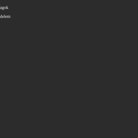
agok
édelem