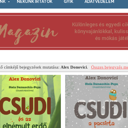
NK
NEKÜNK ÍRTÁTOK
GYIK
ADATVÉDELEM
ő címkéjű bejegyzések mutatása:
Alex Donovici
.
Összes bejegyzés me