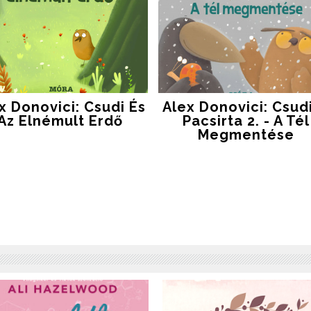
x Donovici: Csudi És
Alex Donovici: Csudi
Az Elnémult Erdő
Pacsirta 2. - A Tél
Megmentése