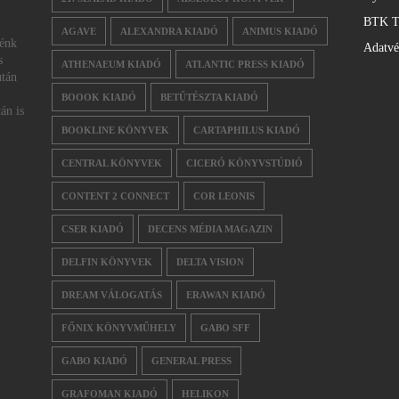
BTK T
AGAVE
ALEXANDRA KIADÓ
ANIMUS KIADÓ
nénk
Adatv
s
ATHENAEUM KIADÓ
ATLANTIC PRESS KIADÓ
után
BOOOK KIADÓ
BETŰTÉSZTA KIADÓ
án is
BOOKLINE KÖNYVEK
CARTAPHILUS KIADÓ
CENTRAL KÖNYVEK
CICERÓ KÖNYVSTÚDIÓ
CONTENT 2 CONNECT
COR LEONIS
CSER KIADÓ
DECENS MÉDIA MAGAZIN
DELFIN KÖNYVEK
DELTA VISION
DREAM VÁLOGATÁS
ERAWAN KIADÓ
FŐNIX KÖNYVMŰHELY
GABO SFF
GABO KIADÓ
GENERAL PRESS
GRAFOMAN KIADÓ
HELIKON