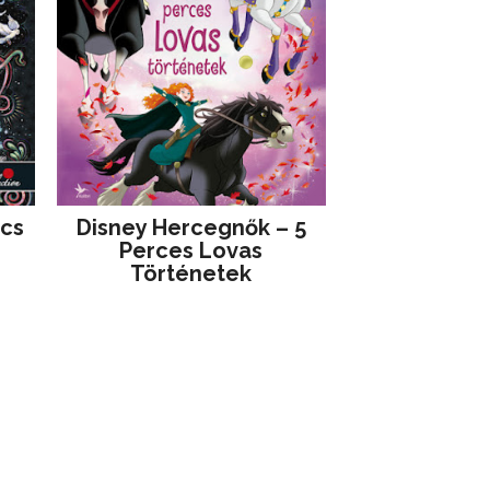
jcs
Disney ​Hercegnők – 5
Perces Lovas
Történetek