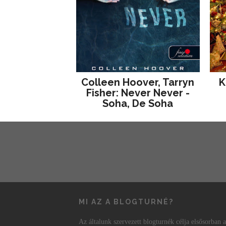
Colleen Hoover, Tarryn
K
Fisher: Never Never -
Soha, De Soha
MI AZ A BLOGTURNÉ?
Az általunk szervezett blogturnék célja elsősorban a