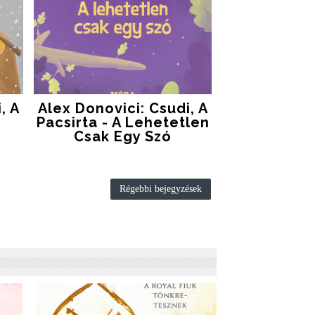
, A
Alex Donovici: Csudi, A
Pacsirta - A Lehetetlen
Csak Egy Szó
Régebbi bejegyzések