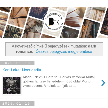
A következő címkéjű bejegyzések mutatása:
dark
romance
.
Összes bejegyzés megjelenítése
2026. 01. 18.
Keri Lake: Nocticadia
›
Kiadó: Next21 Fordító: Farkas Veronika Műfaj:
gótikus fantasy Terjedelem: 656 oldal Mortui
vivos docent. A holtak tanítják az ...
2025. 01. 15.