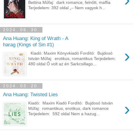
Bettina Műfaj: dark romance, felnőtt, maffia
Terjedelem: 392 oldal „– Nem vagyok h...
2024. 06. 30.
Ana Huang: King of Wrath - A
harag (Kings of Sin #1)
›
Kiadó: Maxim Könyvkiadó Fordító: Bujdosó
István Műfaj: erotikus, romantikus Terjedelem:
480 oldal Ő ​volt az én Sarkcsillago...
2024. 03. 20.
Ana Huang: Twisted Lies
›
Kiadó: Maxim Kiadó Fordító: Bujdosó István
Műfaj: romantikus, erotikus, dark romance
Terjedelem: 592 oldal Nem a hazug...