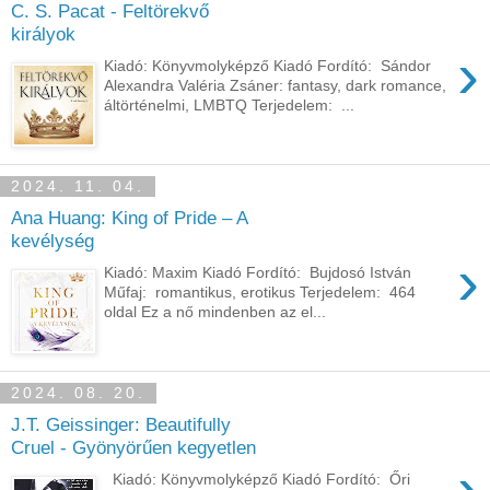
C. S. Pacat - Feltörekvő
királyok
›
Kiadó: Könyvmolyképző Kiadó Fordító: Sándor
Alexandra Valéria Zsáner: fantasy, dark romance,
áltörténelmi, LMBTQ Terjedelem: ...
2024. 11. 04.
Ana Huang: King of Pride – A
kevélység
›
Kiadó: Maxim Kiadó Fordító: Bujdosó István
Műfaj: romantikus, erotikus Terjedelem: 464
oldal Ez ​a nő mindenben az el...
2024. 08. 20.
J.T. Geissinger: Beautifully
Cruel - Gyönyörűen kegyetlen
›
Kiadó: Könyvmolyképző Kiadó Fordító: Őri